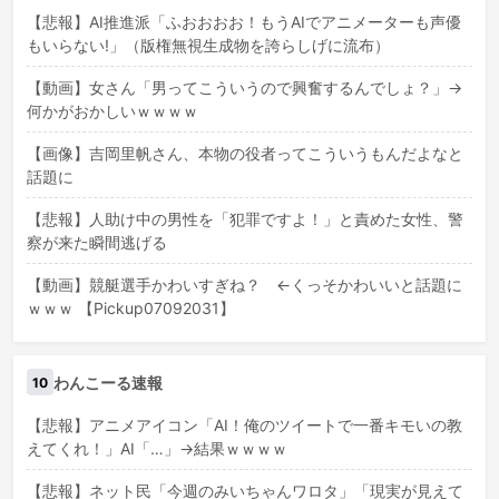
【悲報】AI推進派「ふおおおお！もうAIでアニメーターも声優
もいらない!」（版権無視生成物を誇らしげに流布）
【動画】女さん「男ってこういうので興奮するんでしょ？」→
何かがおかしいｗｗｗｗ
【画像】吉岡里帆さん、本物の役者ってこういうもんだよなと
話題に
【悲報】人助け中の男性を「犯罪ですよ！」と責めた女性、警
察が来た瞬間逃げる
【動画】競艇選手かわいすぎね？ ←くっそかわいいと話題に
ｗｗｗ 【Pickup07092031】
わんこーる速報
10
【悲報】アニメアイコン「AI！俺のツイートで一番キモいの教
えてくれ！」AI「…」→結果ｗｗｗｗ
【悲報】ネット民「今週のみいちゃんワロタ」「現実が見えて