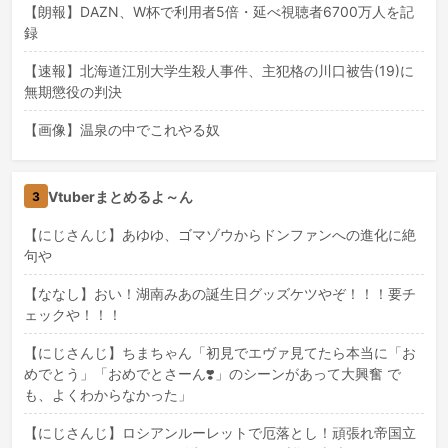
【朗報】DAZN、W杯で利用者5倍・延べ視聴者6700万人を記
録
【速報】北海道江別大学生殺人事件、主犯格の川口被告(19)に
無期懲役の判決
【画像】温泉の中でこれやる奴
Vtuberまとめるよ～ん
3
【にじさんじ】あゆゆ、ゴマゾウからドンファンへの進化に絶
句や
【ななし】おい！湖南みあの誕生日グッズケツやぞ！！！要チ
ェックや！！！
【にじさんじ】ちまちゃん「初見でエヴァ見てたら本当に「お
めでとう」「おめでとさーん❣️」のシーンがあって大興奮 で
も、よくわからなかった」
【にじさんじ】ロシアンルーレットで厄落とし！頑張れ帝国立