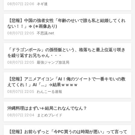
08月07日 22:06
ネギ速
【悲報】中国の強者女性「年齢のせいで誰も私と結婚してくれ
ない！！」⇒ (※画像あり)
08月07日 22:05
不思議.net
「ドラゴンボール」の孫悟飯という、格落ちと最上位返り咲き
を繰り返すお兄ちゃん・・・
08月07日 22:05
最強ジャンプ放送局
【悲報】アニメアイコン「AI！俺のツイートで一番キモいの教
えてくれ！」AI「…」→結果ｗｗｗｗ
08月07日 22:05
わんこーる速報
沖縄料理はまずい←結局これなんでなん？
08月07日 22:04
まとめブレイド
【悲報】お前らずっと「今PC買うのは時期が悪い」って言って