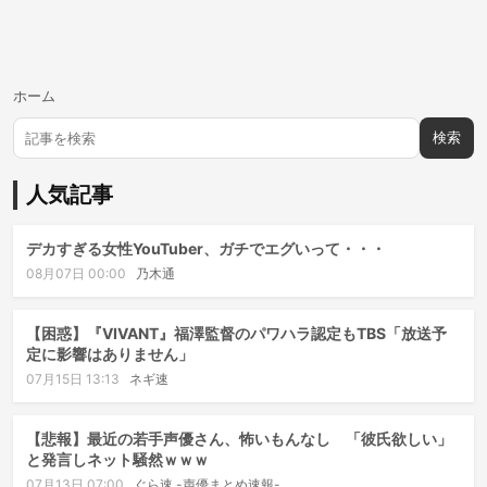
ホーム
検索
人気記事
デカすぎる女性YouTuber、ガチでエグいって・・・
08月07日 00:00
乃木通
【困惑】『VIVANT』福澤監督のパワハラ認定もTBS「放送予
定に影響はありません」
07月15日 13:13
ネギ速
【悲報】最近の若手声優さん、怖いもんなし 「彼氏欲しい」
と発言しネット騒然ｗｗｗ
07月13日 07:00
ぐら速 -声優まとめ速報-