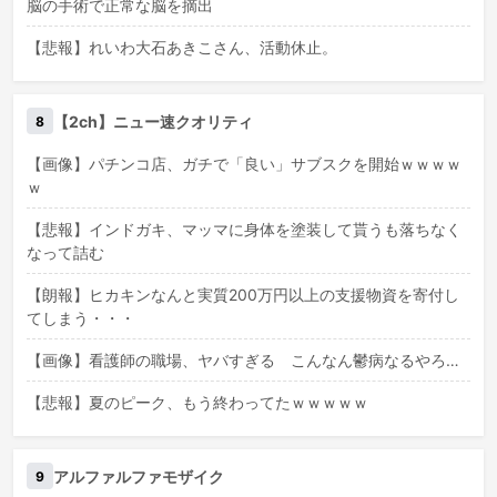
脳の手術で正常な脳を摘出
【悲報】れいわ大石あきこさん、活動休止。
【2ch】ニュー速クオリティ
8
【画像】パチンコ店、ガチで「良い」サブスクを開始ｗｗｗｗ
ｗ
【悲報】インドガキ、マッマに身体を塗装して貰うも落ちなく
なって詰む
【朗報】ヒカキンなんと実質200万円以上の支援物資を寄付し
てしまう・・・
【画像】看護師の職場、ヤバすぎる こんなん鬱病なるやろ…
【悲報】夏のピーク、もう終わってたｗｗｗｗｗ
アルファルファモザイク
9