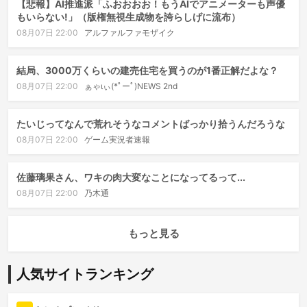
【悲報】AI推進派「ふおおおお！もうAIでアニメーターも声優
もいらない!」（版権無視生成物を誇らしげに流布）
08月07日 22:00
アルファルファモザイク
結局、3000万くらいの建売住宅を買うのが1番正解だよな？
08月07日 22:00
ぁゃιぃ(*ﾟーﾟ)NEWS 2nd
たいじってなんで荒れそうなコメントばっかり拾うんだろうな
08月07日 22:00
ゲーム実況者速報
佐藤璃果さん、ワキの肉大変なことになってるって...
08月07日 22:00
乃木通
もっと見る
人気サイトランキング