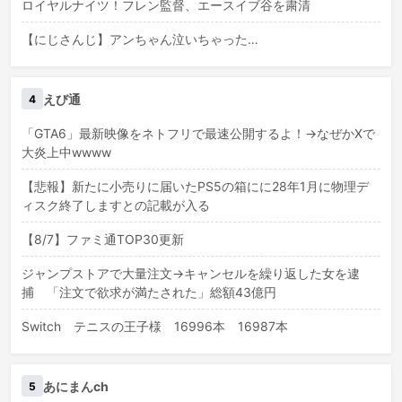
ロイヤルナイツ！フレン監督、エースイブ谷を粛清
【にじさんじ】アンちゃん泣いちゃった…
えび通
4
「GTA6」最新映像をネトフリで最速公開するよ！→なぜかXで
大炎上中wwww
【悲報】新たに小売りに届いたPS5の箱にに28年1月に物理デ
ィスク終了しますとの記載が入る
【8/7】ファミ通TOP30更新
ジャンプストアで大量注文→キャンセルを繰り返した女を逮
捕 「注文で欲求が満たされた」総額43億円
Switch テニスの王子様 16996本 16987本
あにまんch
5