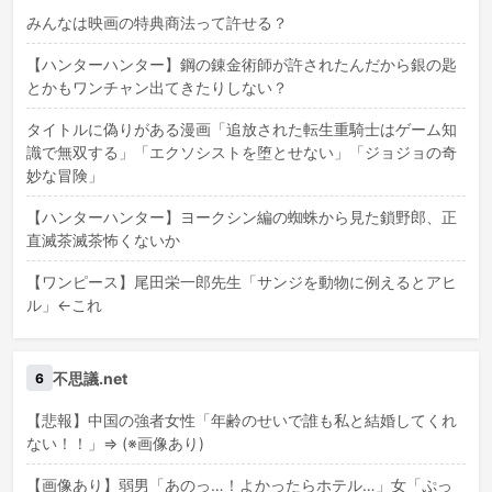
みんなは映画の特典商法って許せる？
【ハンターハンター】鋼の錬金術師が許されたんだから銀の匙
とかもワンチャン出てきたりしない？
タイトルに偽りがある漫画「追放された転生重騎士はゲーム知
識で無双する」「エクソシストを堕とせない」「ジョジョの奇
妙な冒険」
【ハンターハンター】ヨークシン編の蜘蛛から見た鎖野郎、正
直滅茶滅茶怖くないか
【ワンピース】尾田栄一郎先生「サンジを動物に例えるとアヒ
ル」←これ
不思議.net
6
【悲報】中国の強者女性「年齢のせいで誰も私と結婚してくれ
ない！！」⇒ (※画像あり)
【画像あり】弱男「あのっ…！よかったらホテル…」女「ぷっ