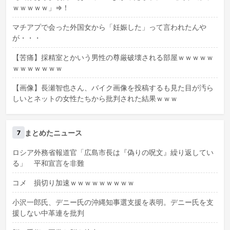
ｗｗｗｗｗ」⇒！
マチアプで会った外国女から「妊娠した」って言われたんや
が・・・
【苦痛】採精室とかいう男性の尊厳破壊される部屋ｗｗｗｗｗ
ｗｗｗｗｗｗｗ
【画像】長瀬智也さん、バイク画像を投稿するも見た目が汚ら
しいとネットの女性たちから批判された結果ｗｗｗ
まとめたニュース
7
ロシア外務省報道官「広島市長は『偽りの呪文』繰り返してい
る」 平和宣言を非難
コメ 損切り加速ｗｗｗｗｗｗｗｗｗ
小沢一郎氏、デニー氏の沖縄知事選支援を表明。デニー氏を支
援しない中革連を批判