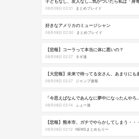
子どもなし、友人なし…気がついたら私は「身
08月08日 02:31
まとめブレイド
好きなアメリカのミュージシャン
08月08日 02:30
まとめブレイド
【悲報】コーラって本当に体に悪いの？
08月08日 02:27
ネギ速
【大悲報】未来で待ってる女さん、あまりにも
08月08日 02:27
ジャンプ速報
「今思えばなんであんなに夢中になったんやろ
08月08日 02:14
ふぇー速
【悲報】熊本市、ガチでやらかしてしまう・・
08月08日 02:12
NEWSまとめもりー