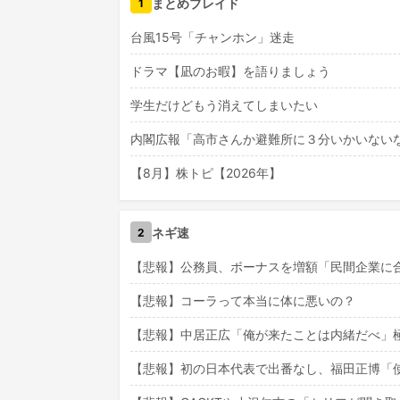
まとめブレイド
1
台風15号「チャンホン」迷走
ドラマ【凪のお暇】を語りましょう
学生だけどもう消えてしまいたい
内閣広報「高市さんか避難所に３分いかいない
【8月】株トピ【2026年】
ネギ速
2
【悲報】公務員、ボーナスを増額「民間企業に
【悲報】コーラって本当に体に悪いの？
【悲報】中居正広「俺が来たことは内緒だべ」
【悲報】初の日本代表で出番なし、福田正博「