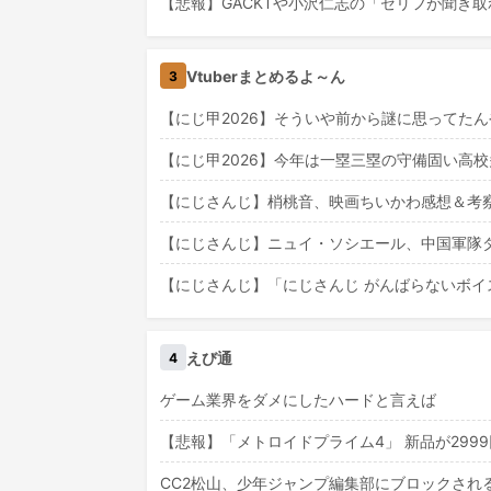
【悲報】GACKTや小沢仁志の「セリフが聞き
Vtuberまとめるよ～ん
3
【にじ甲2026】そういや前から謎に思ってた
【にじ甲2026】今年は一塁三塁の守備固い高
【にじさんじ】梢桃音、映画ちいかわ感想＆考察
【にじさんじ】ニュイ・ソシエール、中国軍隊ダン
【にじさんじ】「にじさんじ がんばらないボイス」
えび通
4
ゲーム業界をダメにしたハードと言えば
【悲報】「メトロイドプライム4」 新品が299
CC2松山、少年ジャンプ編集部にブロックされる