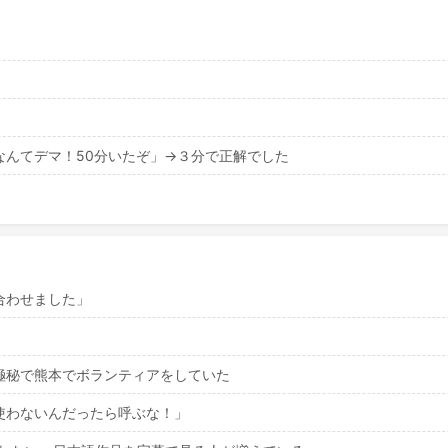
なんてデマ！50分いたぞ」→３分で正解でした
合わせました」
極秘で熊本でボランティアをしていた
使わないんだったら呼ぶな！」