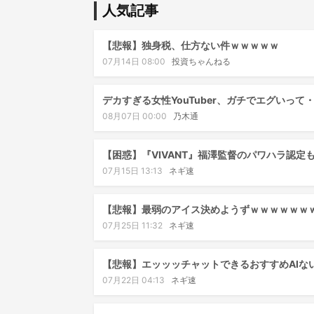
人気記事
【悲報】独身税、仕方ない件ｗｗｗｗｗ
07月14日 08:00
投資ちゃんねる
デカすぎる女性YouTuber、ガチでエグいって
08月07日 00:00
乃木通
【困惑】『VIVANT』福澤監督のパワハラ認定
07月15日 13:13
ネギ速
【悲報】最弱のアイス決めようずｗｗｗｗｗｗ
07月25日 11:32
ネギ速
【悲報】エッッッチャットできるおすすめAIな
07月22日 04:13
ネギ速