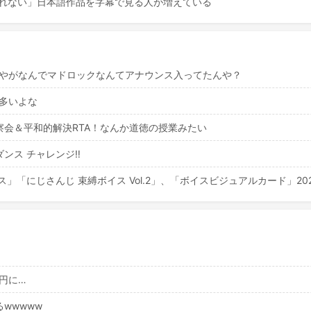
取れない」日本語作品を字幕で見る人が増えている
んやがなんでマドロックなんてアナウンス入ってたんや？
校多いよな
会＆平和的解決RTA！なんか道徳の授業みたい
ス チャレンジ‼️
「にじさんじ 束縛ボイス Vol.2」、「ボイスビジュアルカード」2026
9円に…
wwwww