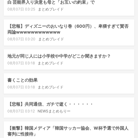
白 芸能界入り決意も母と「お互いの約束」で
08月07日 03:25
まとめブレイド
【悲報】ディズニーのおいなり巻（600円）、卑猥すぎて賛否
両論wwwwwwwwwwww
08月07日 03:20
まとめブレイド
地元が同じ人には小学校や中学がどこか聞きますか？
08月07日 03:18
まとめブレイド
書くことの効果
08月07日 03:18
まとめブレイド
【悲報】共同通信、ガチで逝く・・・・・・
08月07日 03:12
NEWSまとめもりー
【衝撃】韓国メディア「韓国サッカー協会、W杯予選で外国人
審判に性接待」