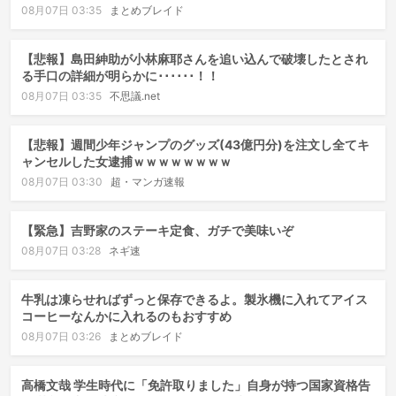
08月07日 03:35
まとめブレイド
【悲報】島田紳助が小林麻耶さんを追い込んで破壊したとされ
る手口の詳細が明らかに･･････！！
08月07日 03:35
不思議.net
【悲報】週間少年ジャンプのグッズ(43億円分)を注文し全てキ
ャンセルした女逮捕ｗｗｗｗｗｗｗｗ
08月07日 03:30
超・マンガ速報
【緊急】吉野家のステーキ定食、ガチで美味いぞ
08月07日 03:28
ネギ速
牛乳は凍らせればずっと保存できるよ。製氷機に入れてアイス
コーヒーなんかに入れるのもおすすめ
08月07日 03:26
まとめブレイド
高橋文哉 学生時代に「免許取りました」自身が持つ国家資格告