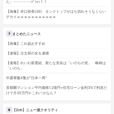
た」･･････････ﾊﾟｼｬｯ！！
【画像】井口裕香(36)、タンクトップがはち切れそうなくらい
デカイｗｗｗｗｗｗｗｗｗｗｗ
まとめたニュース
7
【画像】これ超おすすめ
【速報】注文厨の女を逮捕
【速報】れいわ新選組、新たな党名は「いのちの党」 略称は
「いのち」
中露軍艦4隻が“日本一周”
首都圏マンション平均価格1.2億円+住宅ローン金利3%で利息だ
けで月30万円←これバカなん？
【2ch】ニュー速クオリティ
8