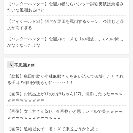
【ハンターハンター】念能力者ならハンター試験突破は余裕み
たいな風潮あるけど
【アイシールド21】阿含が栗田を罵倒するシーン、今読むと湿
度が高すぎる
【ハンターハンター】念能力の「メモリの概念」、いつの間に
かなくなったよな
不思議.net
6
【悲報】島田紳助が小林麻耶さんを追い込んで破壊したとされ
る手口の詳細が明らかに･･････！！
【画像】お風呂上がりのお姉ちゃん(27)、撮影したったｗｗｗ
ｗｗｗｗｗｗｗｗｗ
【画像】女土方さん(21)、企画物かと思うレベルで美人ｗｗｗ
ｗｗｗｗｗｗｗｗｗｗｗｗｗ
【画像】道頓堀女子「暑すぎて服脱ごうかと思っ