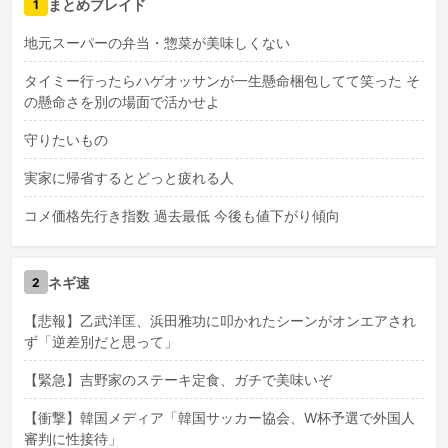
まとめブレイド
1
地元スーパーの弁当・惣菜が美味しくない
タイミー行ったらハゲオッサンが一生懸命梱包してて笑った そ
の懸命さを別の場面で活かせよ
守りたいもの
実家に帰省するとどっと疲れる人
コメ価格先行き指数 過去最低 今後も値下がり傾向
ネギ速
2
【悲報】乙武洋匡、浜田雅功に叩かれたシーンがオンエアされ
ず「逆差別だと思って」
【緊急】吉野家のステーキ定食、ガチで美味いぞ
【衝撃】韓国メディア「韓国サッカー協会、W杯予選で外国人
審判に性接待」