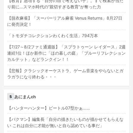
【教育】急増する「自分の頭で考えない子」。すぐ検索が当た
り前に…スマホ時代の“親切すぎる教育”が奪った力
【脱衣麻雀】「スーパーリアル麻雀 Venus Returns」8月27日
に発売決定！
「トモダチコレクションわくわく生活」794万本
【7/27～8/2ファミ通週販】「スプラトゥーン レイダース」2週
連続1位！ほか新作に「ほの暮しの庭」「ブルーリフレクション
カルテット」などランクイン！！
【悲報】クラシックオーケストラ、ゲーム音楽をやらないとガ
ラガラになり終わる・・・
あにまんch
5
【ハンターハンター】ビートル07型かぁ……
【バクマン】編集長「自分の描きたいものが描かせてもらえな
い これは自分に才能が無いと自ら認めている事だ」