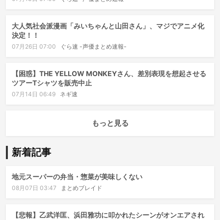
大人気社会派漫画「みいちゃんと山田さん」、マジでアニメ化
決定！！
07月26日 07:00
ぐら速 -声優まとめ速報-
【困惑】THE YELLOW MONKEYさん、差別表現を想起させる
ツアーTシャツを販売中止
07月14日 06:49
ネギ速
もっと見る
新着記事
地元スーパーの弁当・惣菜が美味しくない
08月07日 03:47
まとめブレイド
【悲報】乙武洋匡、浜田雅功に叩かれたシーンがオンエアされ