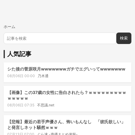
ホーム
検索
人気記事
シた後の菅原咲月wwwwwwwガチでエグいってwwwwwww
08月06日 00:00
乃木通
【画像】この37歳の女性に告白されたら？ｗｗｗｗｗｗｗｗｗ
ｗｗｗｗｗ
08月06日 07:35
不思議.net
【悲報】最近の若手声優さん、怖いもんなし 「彼氏欲しい」
と発言しネット騒然ｗｗｗ
07月13日 07:00
ぐら速 -声優まとめ速報-