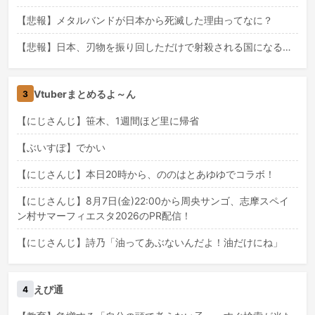
【悲報】メタルバンドが日本から死滅した理由ってなに？
【悲報】日本、刃物を振り回しただけで射殺される国になる…
Vtuberまとめるよ～ん
3
【にじさんじ】笹木、1週間ほど里に帰省
【ぶいすぽ】でかい
【にじさんじ】本日20時から、ののはとあゆゆでコラボ！
【にじさんじ】8月7日(金)22:00から周央サンゴ、志摩スペイ
ン村サマーフィエスタ2026のPR配信！
【にじさんじ】詩乃「油ってあぶないんだよ！油だけにね」
えび通
4