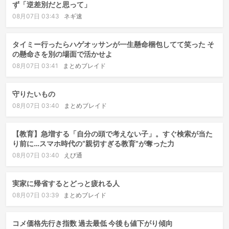
ず「逆差別だと思って」
08月07日 03:43
ネギ速
タイミー行ったらハゲオッサンが一生懸命梱包してて笑った そ
の懸命さを別の場面で活かせよ
08月07日 03:41
まとめブレイド
守りたいもの
08月07日 03:40
まとめブレイド
【教育】急増する「自分の頭で考えない子」。すぐ検索が当た
り前に…スマホ時代の“親切すぎる教育”が奪った力
08月07日 03:40
えび通
実家に帰省するとどっと疲れる人
08月07日 03:39
まとめブレイド
コメ価格先行き指数 過去最低 今後も値下がり傾向