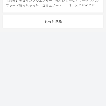
【悲報】美女インフルエンサー「残クレじゃなくて一括でアル
ファード買っちゃった」コミュノート「！？」ｼｭﾊﾞﾊﾞﾊﾞﾊﾞﾊﾞ
もっと見る