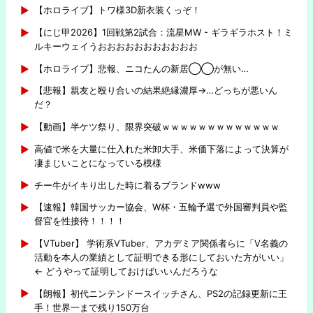
【ホロライブ】トワ様3D新衣装くっぞ！
【にじ甲2026】1回戦第2試合：流星MW - ギラギラホスト！ミ
ルキーウェイうおおおおおおおおおおお
【ホロライブ】悲報、ニコたんの新居◯◯が無い…
【悲報】親友と殴り合いの結果絶縁濃厚→…どっちが悪いん
だ？
【動画】半ケツ祭り、限界突破ｗｗｗｗｗｗｗｗｗｗｗｗｗ
高値で米を大量に仕入れた米卸大手、米価下落によって決算が
凄まじいことになっている模様
チー牛がイキり出した時に着るブランドwww
【速報】韓国サッカー協会、W杯・五輪予選で外国審判員や監
督官を性接待！！！！
【VTuber】 学術系VTuber、アカデミア関係者らに「V名義の
活動を本人の業績として証明できる形にしておいた方がいい」
← どうやって証明しておけばいいんだろうな
【朗報】初代ニンテンドースイッチさん、PS2の記録更新に王
手！世界一まで残り150万台