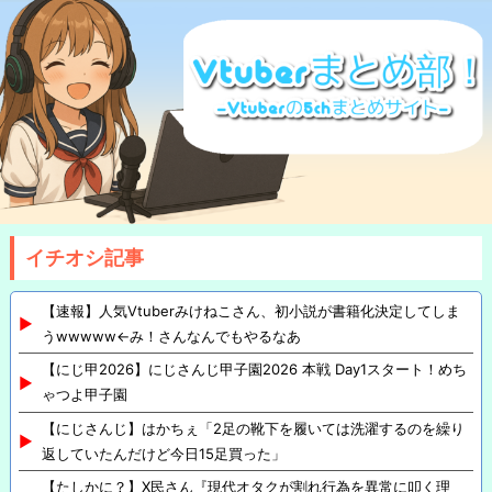
イチオシ記事
【速報】人気Vtuberみけねこさん、初小説が書籍化決定してしま
うwwwww←み！さんなんでもやるなあ
【にじ甲2026】にじさんじ甲子園2026 本戦 Day1スタート！めち
ゃつよ甲子園
【にじさんじ】はかちぇ「2足の靴下を履いては洗濯するのを繰り
返していたんだけど今日15足買った」
【たしかに？】X民さん『現代オタクが割れ行為を異常に叩く理