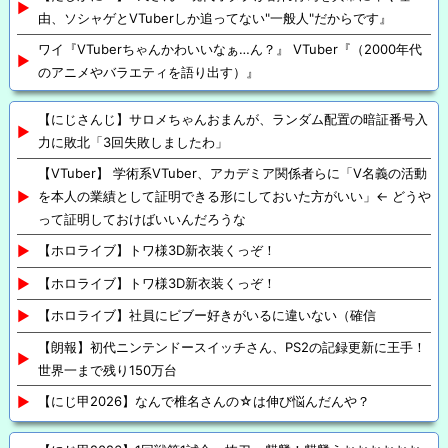
由、ソシャゲとVTuberしか追ってない"一般人"だからです』
ワイ『VTuberちゃんかわいいなぁ…ん？』 VTuber『（2000年代
のアニメやバラエティを語り出す）』
【にじさんじ】サロメちゃんおまんが、ランダム配置の暗証番号入
力に敗北「3回失敗しましたわ」
【VTuber】 学術系VTuber、アカデミア関係者らに「V名義の活動
を本人の業績として証明できる形にしておいた方がいい」← どうや
って証明しておけばいいんだろうな
【ホロライブ】トワ様3D新衣装くっぞ！
【ホロライブ】トワ様3D新衣装くっぞ！
【ホロライブ】社員にビブー好きがいるに違いない（確信
【朗報】初代ニンテンドースイッチさん、PS2の記録更新に王手！
世界一まで残り150万台
【にじ甲2026】なんで椎名さんの☆は伸び悩んだんや？