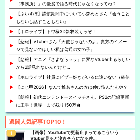
（事務所）』の優劣で語る時代じゃなくなってね？
【ぶいすぽ】謹慎期間中について小森めとさん『会うこと
もないし話すこともない』
【ホロライブ】トワ様3D新衣装くっぞ！
【悲報】VTuberさん『天使じゃないのよ。貴方のイメー
ジで見ないでほしい私は普通の女の子』
【悲報】アニメ『さよならララ』に変なVtuber出るらしい
から2話見れないんだけど…
【ホロライブ】社員にビブー好きがいるに違いない（確信
【にじ甲2026】なんで椎名さんの☆は伸び悩んだんや？
【朗報】初代ニンテンドースイッチさん、PS2の記録更新
に王手！世界一まで残り150万台
週間人気記事TOP10！
【画像】YouTubeで更新止まってるこういう
Vtuber見ると泣きそうになる件…