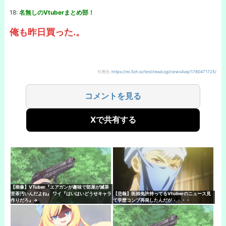
18:
名無しのVtuberまとめ部！
俺も昨日買った.。
引用元:
https://mi.5ch.io/test/read.cgi/news4vip/1780471725/
コメントを見る
Xで共有する
【画像】VTuber『エアガンが趣味で部屋が滅茶
苦茶汚いんだよね』 ワイ『はいはいどうせキャラ
【悲報】医師免許持ってるVtuberのニュース見
作りだろ』→
て学歴コンプ再発したんだが・・・・