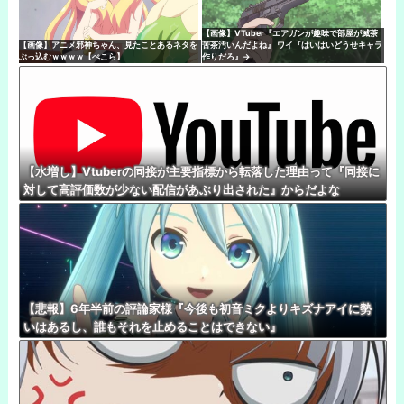
【画像】VTuber『エアガンが趣味で部屋が滅茶
【画像】アニメ邪神ちゃん、見たことあるネタを
苦茶汚いんだよね』 ワイ『はいはいどうせキャラ
ぶっ込むｗｗｗｗ【ぺこら】
作りだろ』→
【水増し】Vtuberの同接が主要指標から転落した理由って『同接に
対して高評価数が少ない配信があぶり出された』からだよな
【悲報】6年半前の評論家様『今後も初音ミクよりキズナアイに勢
いはあるし、誰もそれを止めることはできない』