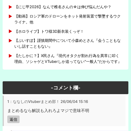
【にじ甲2026】なんで椎名さんの☆は伸び悩んだんや？
【動画】ロシア軍のドローンをネット発射装置で撃墜するウク
ライナ。他
【ホロライブ】トワ様3D新衣装くっぞ！
【ぶいすぽ】謹慎期間中について小森めとさん『会うこともな
いし話すこともない』
【たしかに？】X民さん『現代オタクが割れ行為を異常に叩く
理由、ソシャゲとVTuberしか追ってない"一般人"だからです』
-コメント欄-
1：ななしのVtuberまとめ部！
26/06/04 15:16
まとめるなら解説も入れろよマジで意味不明
返信