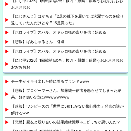
【にじ甲2026】1回戦第1試合：抜刀 - 麒麟！麒麟うおおおおおお
おおおおお
【にじさんじ】はかちぇ「2足の靴下を履いては洗濯するのを繰り
返していたんだけど今日15足買った」
【ホロライブ】スバル、オヤシロ様の祟りを信じ始める
【悲報】ばあちゃるさん、引退
【ホロライブ】スバル、オヤシロ様の祟りを信じ始める
【にじ甲2026】1回戦第1試合：抜刀 - 麒麟！麒麟うおおおおおお
おおおおお
チー牛がイキり出した時に着るブランドwww
【悲報】プロゲーマーさん、加藤純一信者を怒らせてしまった結
果、好き嫌い5位にwwwwwwww
【速報】ワンピースの「世界に5種しかない飛行能力」発言の謎が
解けるww..
【悲報】親友と殴り合いの結果絶縁濃厚→…どっちが悪いんだ？