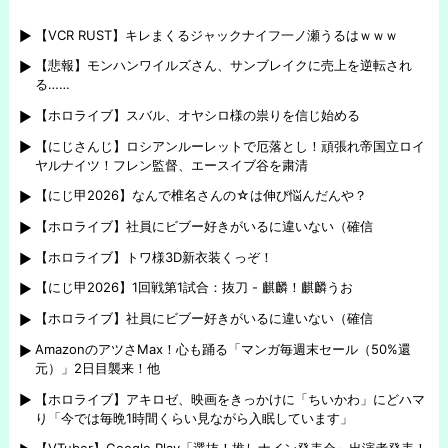
【VCR RUST】キレまくるジャックナイフ一ノ瀬うるはｗｗｗ
【悲報】モンハンワイルズさん、サンブレイクに売上を逆転され
る……
【ホロライブ】スバル、オヤシロ様の祟りを信じ始める
【にじさんじ】ロシアンルーレットで厄落とし！頑張れ帝国立ロイ
ヤルナイツ！フレン監督、エースイブ谷を粛清
【にじ甲2026】なんで椎名さんの☆は伸び悩んだんや？
【ホロライブ】社員にビブー好きがいるに違いない（確信
【ホロライブ】トワ様3D新衣装くっぞ！
【にじ甲2026】1回戦第1試合：抜刀 - 麒麟！麒麟うお
【ホロライブ】社員にビブー好きがいるに違いない（確信
AmazonのアツさMax！心も踊る「マンガ毎週末セール（50%還
元）」2日目襲来！他
【ホロライブ】アキロゼ、映画をきっかけに「ちいかわ」にどハマ
り「今では毎晩1時間くらい見ながら入眠しています」