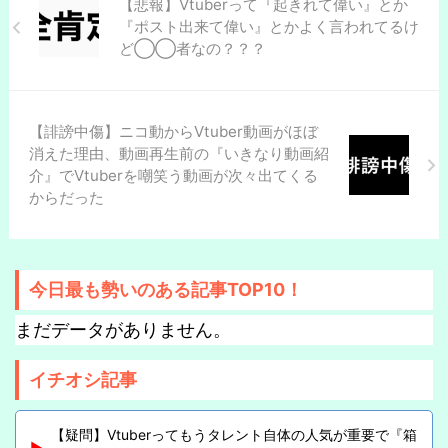
【悲報】Vtuberって『起きれて偉い』とか
『ポスト出来て偉い』とかよく言われてるけ
ど◯◯者なの？？？
【誹謗中傷】ニコ動からVtuber動画がほぼ
消えた理由、動画再生前の『いきなり動画紹
介』でVtuberを嘲笑う動画が次々出てくる
からだった
今日最も勢いのある記事TOP10！
まだデータがありません。
イチオシ記事
【疑問】Vtuberってもうタレント自体の人気が重要で『箱