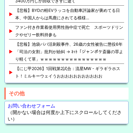
3400万円しか回収できずに逝く
【悲報】BYDの軽EVラッコを自動車評論家が褒めてる日
本、中国人からは馬鹿にされてる模様…
ファン付き作業着使用男性熱中症で死亡 スポーツドリン
クやゼリー飲料持参も
【悲報】池袋パパ活刺殺事件、26歳の女性被告に懲役6年
「司法の女割」批判が紛糾 → ﾈｯﾄ「ジャンポケ斎藤の罪よ
り軽くて草」ｗｗｗｗｗｗｗｗｗｗｗｗｗｗｗｗ
【にじ甲2026】1回戦第2試合：流星MW - ギラギラホス
ト！ミルキーウェイうおおおおおおおおおおお
その他
お問い合わせフォーム
（開かない場合は何度か上下にスクロールしてくださ
い）