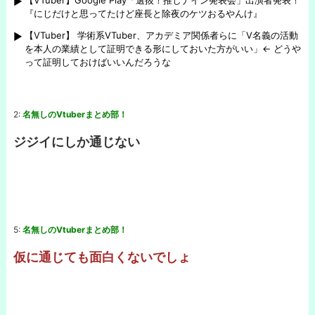
【VTuber】Google Play「選抜！推しナイン発表会」出演者発表！
『にじだけと思ってたけど座長と除夜のケツおるやんけ』
【VTuber】 学術系VTuber、アカデミア関係者らに「V名義の活動
を本人の業績として証明できる形にしておいた方がいい」← どうや
って証明しておけばいいんだろうな
2:
名無しのVtuberまとめ部！
ジジイにしか通じない
5:
名無しのVtuberまとめ部！
仮に通じても面白くないでしょ