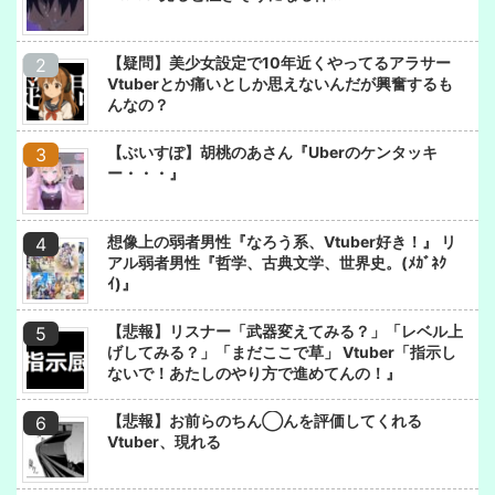
【疑問】美少女設定で10年近くやってるアラサー
Vtuberとか痛いとしか思えないんだが興奮するも
んなの？
【ぶいすぽ】胡桃のあさん『Uberのケンタッキ
ー・・・』
想像上の弱者男性『なろう系、Vtuber好き！』 リ
アル弱者男性『哲学、古典文学、世界史。(ﾒｶﾞﾈｸ
ｲ)』
【悲報】リスナー「武器変えてみる？」「レベル上
げしてみる？」「まだここで草」 Vtuber「指示し
ないで！あたしのやり方で進めてんの！』
【悲報】お前らのちん◯んを評価してくれる
Vtuber、現れる