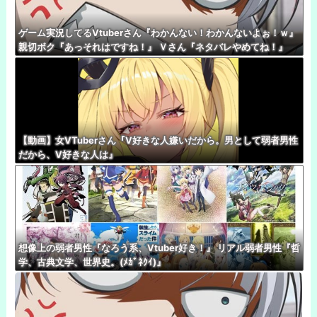
ゲーム実況してるVtuberさん『わかんない！わかんないよぉ！ｗ』
親切ボク『あっそれはですね！』 Ｖさん『ネタバレやめてね！』
【動画】女VTuberさん『V好きな人嫌いだから。男として弱者男性
だから、V好きな人は』
想像上の弱者男性『なろう系、Vtuber好き！』 リアル弱者男性『哲
学、古典文学、世界史。(ﾒｶﾞﾈｸｲ)』