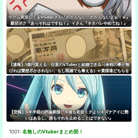
ゲーム実況してるVtuberさん『わかんない！わかんないよぉ！ｗ』
親切ボク『あっそれはですね！』 Ｖさん『ネタバレやめてね！』
【速報】1億円貰える、任意のVTuberと結婚できる（余程の事が無
ければ愛想尽かされない、もし既婚でも奪える）←貴様達どちらを
選ぶんだ？
【悲報】6年半前の評論家様『今後も初音ミクよりキズナアイに勢
いはあるし、誰もそれを止めることはできない』
1001:
名無しのVtuberまとめ部！
-