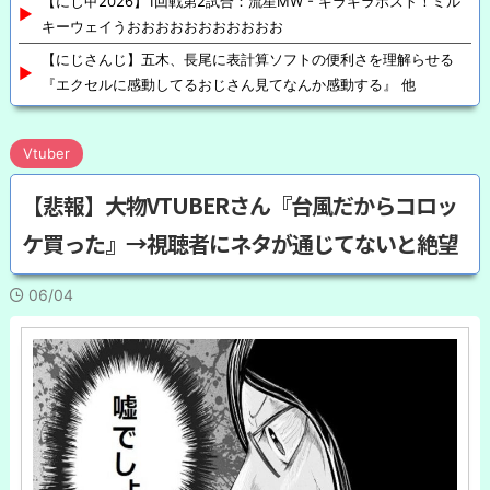
【にじ甲2026】1回戦第2試合：流星MW - ギラギラホスト！ミル
キーウェイうおおおおおおおおおおお
【にじさんじ】五木、長尾に表計算ソフトの便利さを理解らせる
『エクセルに感動してるおじさん見てなんか感動する』 他
Vtuber
【悲報】大物VTUBERさん『台風だからコロッ
ケ買った』→視聴者にネタが通じてないと絶望
06/04