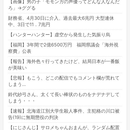
【画像】男の子「モモンガの声優ってどんな人なんだ
ろ」→ググる
財務省、4月30日に介入、過去最大6兆円 大型連休
中、3日で11．7兆円
【ハンターハンター】虚空から発生した気振り烏
【福岡】3年間で2億6500万円 福岡県議会「海外視
察費」公表
【報告】海外色々行ってきたけど、結局日本が一番飯
が美味い
【悲報】もこう、どこの配信でもコメント欄が荒れて
しまう…
鈴代紗弓さん、太くて長い棒状のものをナデナデして
しまう・・・
【速報】北海道江別大学生殺人事件、主犯格の川口被
告(19)に無期懲役の判決
【にじさんじ】サロメちゃんおまんが、ランダム配置