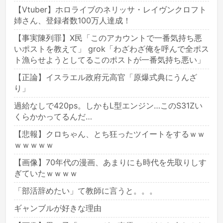
【Vtuber】ホロライブのネリッサ・レイヴンクロフト
姉さん、登録者数100万人達成！
【事実陳列罪】X民「このアカウントで一番気持ち悪
いポストを教えて」 grok「わざわざ俺を呼んで全ポス
ト漁らせようとしてるこのポストが一番気持ち悪い」
【正論】イスラエル政府元高官「原爆式典にうんざ
り」
過給なしで420ps。しかもL型エンジン…このS31Zい
くらかかってるんだ…
【悲報】クロちゃん、とち狂ったツイートをするｗｗ
ｗｗｗｗｗ
【画像】70年代の漫画、あまりにも時代を先取りしす
ぎていたｗｗｗｗ
「部活辞めたい」て教師に言うと。。。
ギャンブルが好きな理由