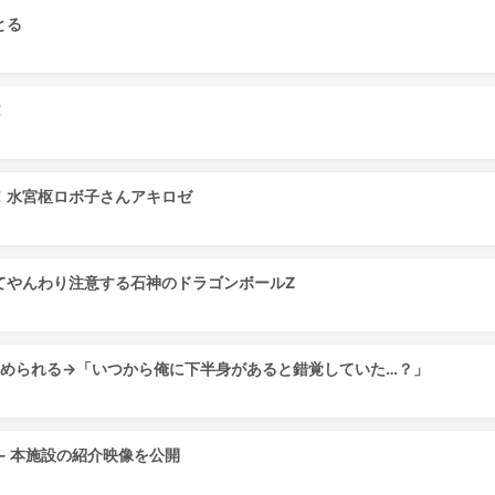
とる
！
！水宮枢ロボ子さんアキロゼ
てやんわり注意する石神のドラゴンボールZ
を求められる→「いつから俺に下半身があると錯覚していた…？」
- 本施設の紹介映像を公開