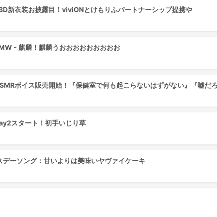
♡3D新衣装お披露目！viviONとけもりふパートナーシップ提携や
星MW - 麒麟！麒麟うおおおおおおおおお
ASMRボイス販売開始！『保健室で何も起こらないはずがない』『嘘だろ…ほ
Day2スタート！初手いじり草
スデーソング：甘いよりは美味いヤヴァイケーキ