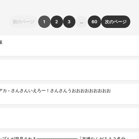
前のページ
1
2
3
…
60
次のページ
板
ィジアカ - さんさんいえろー！さんさんうおおおおおおおおお
プルが発見されるwwwwwwwwwww「友達なんだろう？多分」