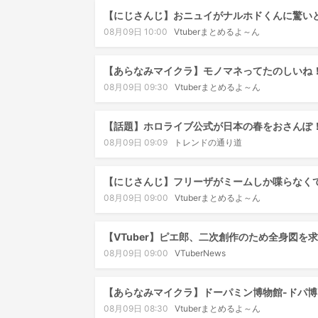
【にじさんじ】おニュイがナルホドくんに驚い
08月09日 10:00
Vtuberまとめるよ～ん
【あらなみマイクラ】モノマネってたのしいね
08月09日 09:30
Vtuberまとめるよ～ん
【話題】ホロライブ公式が日本の春をおさんぽ
08月09日 09:09
トレンドの通り道
【にじさんじ】フリーザがミームしか喋らなく
08月09日 09:00
Vtuberまとめるよ～ん
【VTuber】ピエ郎、二次創作のため全身図
08月09日 09:00
VTuberNews
【あらなみマイクラ】ドーパミン博物館-ドパ博
08月09日 08:30
Vtuberまとめるよ～ん