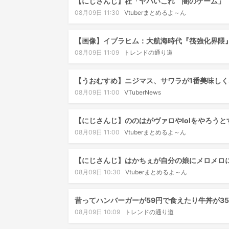
【にじさんじ】社「ヤバいこれ 闇のゲーム」
08月09日 11:30
Vtuberまとめるよ～ん
【画像】イブラヒム：大航海時代『筏強化界隈』
08月09日 11:09
トレンドの通り道
【うおむすめ】ニジマス、サワラが1番美味し
08月09日 11:00
VTuberNews
【にじさんじ】ののはがヴァロやlolをやろう
08月09日 11:00
Vtuberまとめるよ～ん
【にじさんじ】はかちぇが自分の娘にメロメロ
08月09日 10:30
Vtuberまとめるよ～ん
昔ってハンバーガーが59円で食えたり牛丼が3
08月09日 10:09
トレンドの通り道