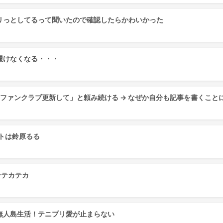
キリっとしてるって聞いたので確認したらかわいかった
履けなくなる・・・
「ファンクラブ更新して」と頼み続ける → なぜか自分も記事を書くこと
トは鈴原るる
ンテカテカ
無人島生活！テニプリ愛が止まらない