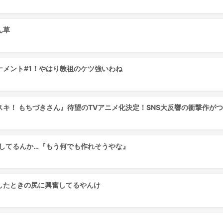
ん草
メント#1！やはり教祖のケツ強いわね
キ！ もちづきさん』待望のTVアニメ化決定！SNS大反響の衝撃作が
手出してるんか…『もう何でも作れそうやな』
したときの尻に興奮してるやんけ