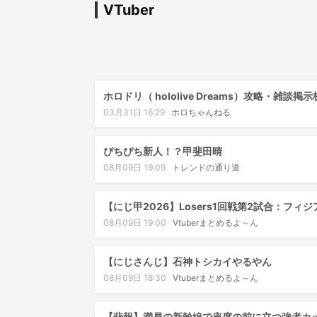
VTuber
ホロドリ（ hololive Dreams）攻略・雑談掲示
03月31日 16:29
ホロちゃんねる
ぴちぴち新人！？甲斐田晴
08月09日 19:09
トレンドの通り道
【にじ甲2026】Losers1回戦第2試合：フ
08月09日 19:00
Vtuberまとめるよ～ん
【にじさんじ】石神トシカイやるやん
08月09日 18:30
Vtuberまとめるよ～ん
【悲報】満員の新幹線で座席の前に立つ強者カッ