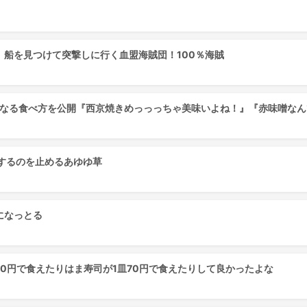
船を見つけて突撃しに行く血盟海賊団！100％海賊
くなる食べ方を公開『西京焼きめっっっちゃ美味いよね！』『赤味噌なん
とするのを止めるあゆゆ草
になっとる
50円で食えたりはま寿司が1皿70円で食えたりして良かったよな