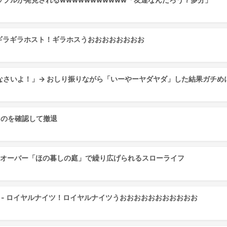
 - ギラギラホスト！ギラホスうおおおおおおおお
なさいよ！」→ おしり振りながら「いーやーヤダヤダ」した結果ガチめ
るのを確認して撤退
間オーバー「ほの暮しの庭」で繰り広げられるスローライフ
朝晴 - ロイヤルナイツ！ロイヤルナイツうおおおおおおおおおおお