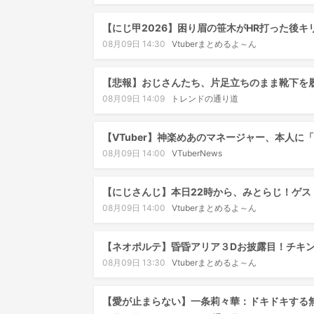
【にじ甲2026】困り眉の笹木がHR打った後
08月09日 14:30
Vtuberまとめるよ～ん
【悲報】おじさんたち、片足立ちのまま靴下を
08月09日 14:09
トレンドの通り道
【VTuber】神楽めあのマネージャー、本人に
08月09日 14:00
VTuberNews
【にじさんじ】本日22時から、みとらじ！ゲス
08月09日 14:00
Vtuberまとめるよ～ん
【ネオポルテ】昏昏アリア３Dお披露目！チキ
08月09日 13:30
Vtuberまとめるよ～ん
【愛が止まらない】一条莉々華：ドキドキする