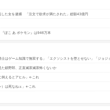
返した女を逮捕 「注文で欲求が満たされた」総額43億円
『ぽこ あ ポケモン』は946万本
騎士はゲーム知識で無双する」「エクソシストを堕とせない」「ジョジ
見た鎖野郎、正直滅茶滅茶怖くないか
に例えるとアヒル」←これ
ン）は死なねェ」←これ