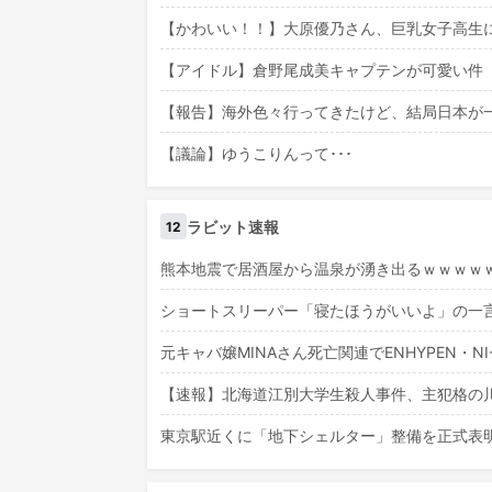
【かわいい！！】大原優乃さん、巨乳女子高生
【アイドル】倉野尾成美キャプテンが可愛い件
【報告】海外色々行ってきたけど、結局日本が
【議論】ゆうこりんって･･･
ラビット速報
12
熊本地震で居酒屋から温泉が湧き出るｗｗｗｗ
ショートスリーパー「寝たほうがいいよ」の一言
元キャバ嬢MINAさん死亡関連でENHYPEN・
【速報】北海道江別大学生殺人事件、主犯格の川
東京駅近くに「地下シェルター」整備を正式表