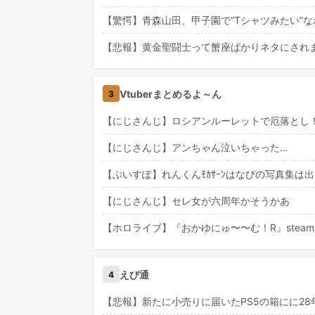
【驚愕】青森山田、甲子園で“Tシャツみたい”
【悲報】黄金聖闘士って蟹座ばかりネタにされ
Vtuberまとめるよ～ん
3
【にじさんじ】ロシアンルーレットで厄落とし
【にじさんじ】アンちゃん泣いちゃった…
【ぶいすぽ】れんくんﾓｶｻｰﾝはなびの写真集は
【にじさんじ】セレ女が六周年かそうかあ
【ホロライブ】『おかゆにゅ〜〜む！R』stea
えび通
4
【悲報】新たに小売りに届いたPS5の箱にに2