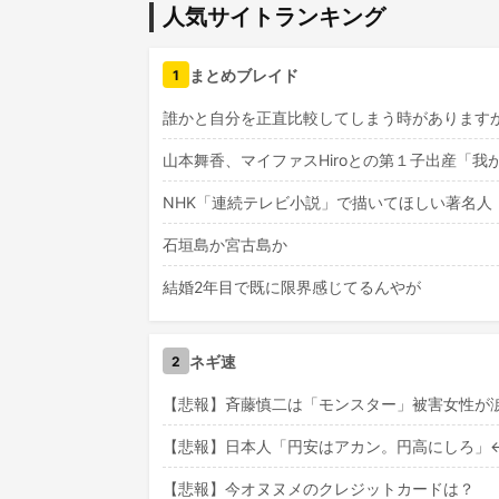
人気サイトランキング
まとめブレイド
1
誰かと自分を正直比較してしまう時があります
山本舞香、マイファスHiroとの第１子出産「
NHK「連続テレビ小説」で描いてほしい著名人
石垣島か宮古島か
結婚2年目で既に限界感じてるんやが
ネギ速
2
【悲報】斉藤慎二は「モンスター」被害女性が涙
【悲報】日本人「円安はアカン。円高にしろ」
【悲報】今オヌヌメのクレジットカードは？