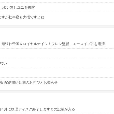
なボタン無しユニを披露
ますが牡牛座も大概ですよね
！頑張れ帝国立ロイヤルナイツ！フレン監督、エースイブ谷を粛清
出ない
m版 配信開始延期のお詫びとお知らせ
8年1月に物理ディスク終了しますとの記載が入る