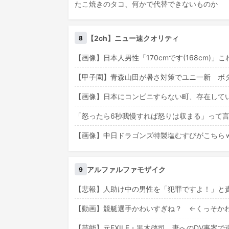
たこ焼きのタコ、何かで代替できないものか
【2ch】ニュー速クオリティ
8
【画像】日本人男性「170cmです(168cm)
【甲子園】青森山田が暑さ対策でユニ一新 ボ
【画像】日本にコンビニすらない町、存在して
「怒ったら6秒我慢すれば怒りは収まる」って
【画像】中日ドラゴンズ特製塩むすびがこちら
アルファルファモザイク
9
【悲報】人助け中の男性を「犯罪ですよ！」と
【動画】競艇選手かわいすぎね？ ←くっそかわいいと
【芸能】元EXILE・黒木啓司、妻へのDV事案