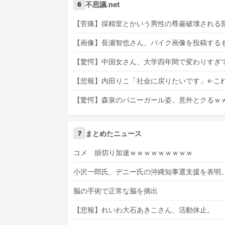
不思議.net
6
【苦痛】採精室とかいう男性の尊厳破壊される
【画像】長瀬智也さん、バイク画像を投稿する
【驚愕】中国女さん、大学四年間で変わりすぎて
【悲報】内田りこ「社会に戻りたいです」←こ
【驚愕】森泉のバニーガール姿、意外とクるｗｗ
まとめたニュース
7
コメ 損切り加速ｗｗｗｗｗｗｗｗｗ
小沢一郎氏、デニー氏の沖縄知事選支援を表明
脳の手術で正常な脳を摘出
【悲報】れいわ大石あきこさん、活動休止。