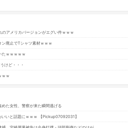
」これのアメリカバージョンがエグい件ｗｗｗ
タン廃止でTシャツ素材ｗｗｗ
いたｗｗｗｗｗ
言うけど・・・
ｗｗｗ
責めた女性、警察が来た瞬間逃げる
話題にｗｗｗ 【Pickup07092031】
で逮捕 宮崎麗果被告は全身打撲・頭部裂傷などのけが