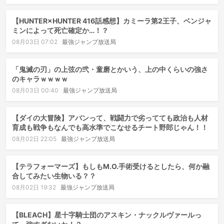
【HUNTER×HUNTER 416話感想】カミーラ第2王子、ベンジャ
ミンによって死亡確定か…！？
08月03日 07:02
最強ジャンプ放送局
「鬼滅の刃」の上弦の弐・童磨とかいう、上の中くらいの強さ
のキャラｗｗｗｗ
08月03日 00:40
最強ジャンプ放送局
【ダイの大冒険】アバンって、戦闘力で劣ってても政治も人材
育成も戦争もなんでも高水準でこなせるチート野郎じゃん！！
08月02日 22:05
最強ジャンプ放送局
【テラフォーマーズ】もしもM.O.手術受けるとしたら、何か融
合してみたい生物いる？？
08月02日 19:32
最強ジャンプ放送局
【BLEACH】星十字騎士団のアスキン・ナックルヴァールっ