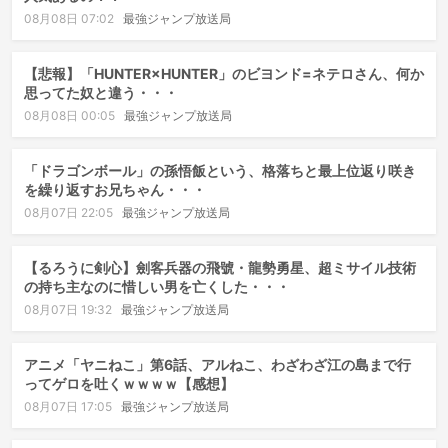
08月08日 07:02
最強ジャンプ放送局
【悲報】「HUNTER×HUNTER」のビヨンド=ネテロさん、何か
思ってた奴と違う・・・
08月08日 00:05
最強ジャンプ放送局
「ドラゴンボール」の孫悟飯という、格落ちと最上位返り咲き
を繰り返すお兄ちゃん・・・
08月07日 22:05
最強ジャンプ放送局
【るろうに剣心】劍客兵器の飛號・龍勢勇星、超ミサイル技術
の持ち主なのに惜しい男を亡くした・・・
08月07日 19:32
最強ジャンプ放送局
アニメ「ヤニねこ」第6話、アルねこ、わざわざ江の島まで行
ってゲロを吐くｗｗｗｗ【感想】
08月07日 17:05
最強ジャンプ放送局