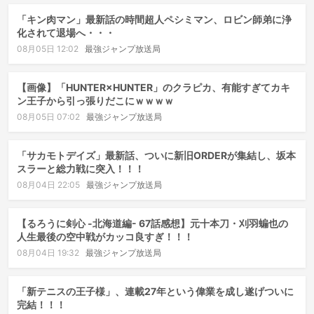
「キン肉マン」最新話の時間超人ペシミマン、ロビン師弟に浄
化されて退場へ・・・
08月05日 12:02
最強ジャンプ放送局
【画像】「HUNTER×HUNTER」のクラピカ、有能すぎてカキ
ン王子から引っ張りだこにｗｗｗｗ
08月05日 07:02
最強ジャンプ放送局
「サカモトデイズ」最新話、ついに新旧ORDERが集結し、坂本
スラーと総力戦に突入！！！
08月04日 22:05
最強ジャンプ放送局
【るろうに剣心 -北海道編- 67話感想】元十本刀・刈羽蝙也の
人生最後の空中戦がカッコ良すぎ！！！
08月04日 19:32
最強ジャンプ放送局
「新テニスの王子様」、連載27年という偉業を成し遂げついに
完結！！！