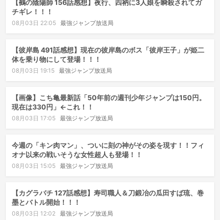
【鵺の陰陽師 156話感想】夜行、四衲に3人娘を瞬殺されてガ
チギレ！！！
08月03日 22:05
最強ジャンプ放送局
【彼岸島 491話感想】現在の彼岸島のボス「彼岸王子」が姫二
体を乗り物にして登場！！！
08月03日 19:15
最強ジャンプ放送局
【画像】こち亀最新話「50年前の週刊少年ジャンプは150円。
現在は330円」←これ！！
08月03日 17:05
最強ジャンプ放送局
今週の「キン肉マン」、ついに刻の神がその姿を現す！！フィ
オナ以来の戦いそうな女性超人も登場！！
08月03日 15:05
最強ジャンプ放送局
【カグラバチ 127話感想】寿司職人＆刀鍛冶の瓜田すば琉、巻
墨とバトル開始！！！
08月03日 12:02
最強ジャンプ放送局