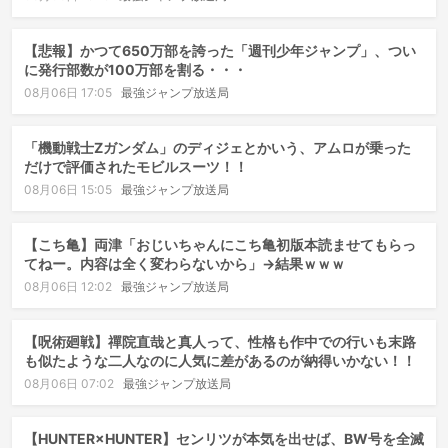
【悲報】かつて650万部を誇った「週刊少年ジャンプ」、つい
に発行部数が100万部を割る・・・
08月06日 17:05
最強ジャンプ放送局
「機動戦士Ζガンダム」のディジェとかいう、アムロが乗った
だけで評価されたモビルスーツ！！
08月06日 15:05
最強ジャンプ放送局
【こち亀】両津「おじいちゃんにこち亀初版本読ませてもらっ
てねー。内容は全く変わらないから」→結果ｗｗｗ
08月06日 12:02
最強ジャンプ放送局
【呪術廻戦】禪院直哉と真人って、性格も作中での行いも末路
も似たような二人なのに人気に差があるのが納得いかない！！
08月06日 07:02
最強ジャンプ放送局
【HUNTER×HUNTER】センリツが本気を出せば、BW号を全滅