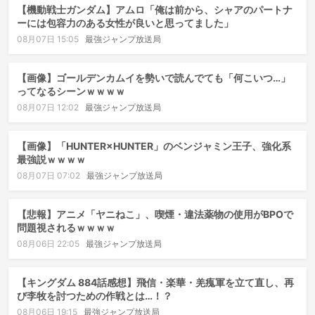
【機動戦士ガンダム】アムロ「俺は前から、シャアのパートナ
ーには包容力のある女性が良いと思ってました」
08月07日 15:05
最強ジャンプ放送局
【画像】ゴールデンカムイを勢いで読んでても「何こいつ…」
ってなるシーンｗｗｗｗ
08月07日 12:02
最強ジャンプ放送局
【画像】「HUNTER×HUNTER」のベンジャミン王子、強化系
最強説ｗｗｗｗ
08月07日 07:02
最強ジャンプ放送局
【悲報】アニメ「ヤニねこ」、喫煙・違法薬物の使用がBPOで
問題視されるｗｗｗｗ
08月06日 22:05
最強ジャンプ放送局
【キングダム 884話感想】飛信・楽華・羌瘣軍を立て直し、再
び李牧を討つための作戦とは…！？
08月06日 19:15
最強ジャンプ放送局