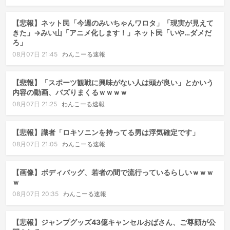
【悲報】ネット民「今週のみいちゃんワロタ」「現実が見えて
きた」→みい山「アニメ化します！」ネット民「いや…ダメだ
ろ」
08月07日 21:45
わんこーる速報
【悲報】「スポーツ観戦に興味がない人は頭が良い」とかいう
内容の動画、バズりまくるｗｗｗｗ
08月07日 21:25
わんこーる速報
【悲報】識者「ロキソニンを持ってる男は浮気確定です」
08月07日 21:05
わんこーる速報
【画像】ボディバッグ、若者の間で流行っているらしいｗｗｗ
ｗ
08月07日 20:35
わんこーる速報
【悲報】ジャンプグッズ43億キャンセルおばさん、ご尊顔が公