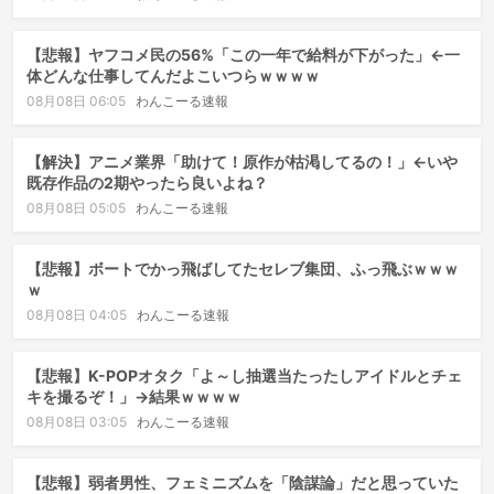
【悲報】ヤフコメ民の56%「この一年で給料が下がった」←一
体どんな仕事してんだよこいつらｗｗｗｗ
08月08日 06:05
わんこーる速報
【解決】アニメ業界「助けて！原作が枯渇してるの！」←いや
既存作品の2期やったら良いよね？
08月08日 05:05
わんこーる速報
【悲報】ボートでかっ飛ばしてたセレブ集団、ふっ飛ぶｗｗｗ
ｗ
08月08日 04:05
わんこーる速報
【悲報】K-POPオタク「よ～し抽選当たったしアイドルとチェ
キを撮るぞ！」→結果ｗｗｗｗ
08月08日 03:05
わんこーる速報
【悲報】弱者男性、フェミニズムを「陰謀論」だと思っていた