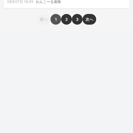
08月07日 16:35
わんこーる速報
前へ
1
2
3
次へ