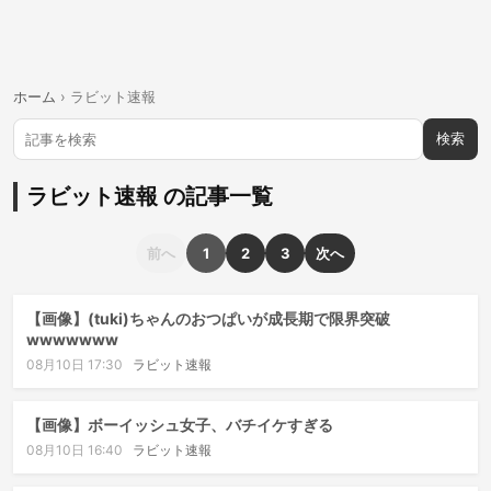
ホーム
›
ラビット速報
検索
ラビット速報 の記事一覧
前へ
1
2
3
次へ
【画像】(tuki)ちゃんのおつぱいが成長期で限界突破
wwwwwww
08月10日 17:30
ラビット速報
【画像】ボーイッシュ女子、バチイケすぎる
08月10日 16:40
ラビット速報