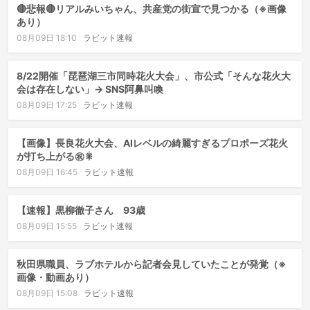
🔴悲報🔴リアルみいちゃん、共産党の街宣で見つかる（※画像
あり）
08月09日 18:10
ラビット速報
8/22開催「琵琶湖三市同時花火大会」、市公式「そんな花火大
会は存在しない」→ SNS阿鼻叫喚
08月09日 17:25
ラビット速報
【画像】長良花火大会、AIレベルの綺麗すぎるプロポーズ花火
が打ち上がる㊗🎇
08月09日 16:45
ラビット速報
【速報】黒柳徹子さん 93歳
08月09日 15:55
ラビット速報
秋田県職員、ラブホテルから記者会見していたことが発覚（※
画像・動画あり）
08月09日 15:08
ラビット速報