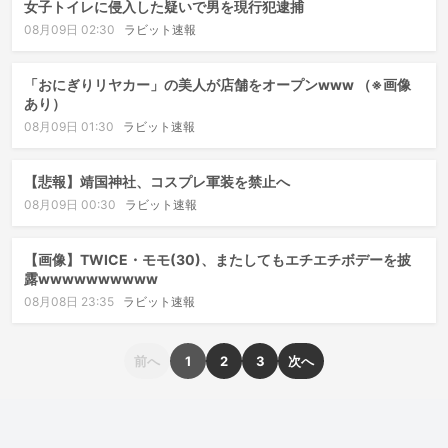
女子トイレに侵入した疑いで男を現行犯逮捕
08月09日 02:30
ラビット速報
「おにぎりリヤカー」の美人が店舗をオープンwww （※画像
あり）
08月09日 01:30
ラビット速報
【悲報】靖国神社、コスプレ軍装を禁止へ
08月09日 00:30
ラビット速報
【画像】TWICE・モモ(30)、またしてもエチエチボデーを披
露wwwwwwwwww
08月08日 23:35
ラビット速報
前へ
1
2
3
次へ