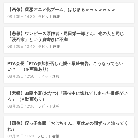
【画像】露悪アニメ化ブーム、はじまるｗｗｗｗｗｗｗ
08月09日 14:30
ラビット速報
【悲報】ワンピース原作者・尾田栄一郎さん、他の人と同じ
「漫画家」という肩書きに不満
08月09日 13:40
ラビット速報
PTA会長「PTA参加拒否した親へ最終警告。こうなってもい
い？」 （※画像あり）
08月09日 12:50
ラビット速報
【悲報】加藤小夏(おなつ)「演技中に惚れてしまった俳優がい
る」 （※動画あり）
08月09日 12:00
ラビット速報
【画像】姪っ子集団「おじちゃん、夏休みの間ずっと泊ってく
ね」
08月09日 11:20
ラビット速報