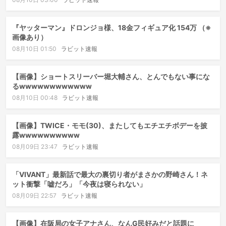
『ヤッターマン』ドロンジョ様、18金フィギュア化 154万 （※
画像あり）
08月10日 01:50
ラビット速報
【画像】ショートスリーバー堀大輔さん、とんでもない事にな
るwwwwwwwwwwww
08月10日 00:48
ラビット速報
【画像】TWICE・モモ(30)、またしてもエチエチボデーを披
露wwwwwwwwww
08月09日 23:47
ラビット速報
「VIVANT」最新話で最大の裏切り者がまさかの野崎さん！ネ
ット衝撃「嘘だろ」「今夜は寝られない」
08月09日 22:57
ラビット速報
【画像】在阪局の女子アナさん、なんG民好みだと話題に