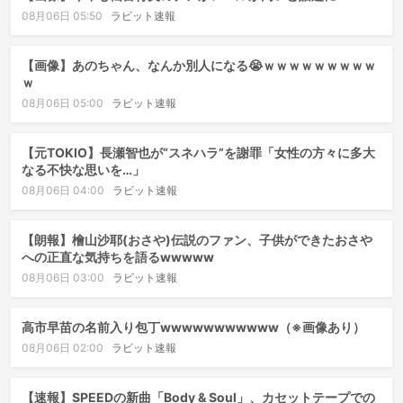
08月06日 05:50
ラビット速報
【画像】あのちゃん、なんか別人になる😭ｗｗｗｗｗｗｗｗｗ
ｗ
08月06日 05:00
ラビット速報
【元TOKIO】長瀬智也が“スネハラ”を謝罪「女性の方々に多大
なる不快な思いを…」
08月06日 04:00
ラビット速報
【朗報】檜山沙耶(おさや)伝説のファン、子供ができたおさや
への正直な気持ちを語るwwwww
08月06日 03:00
ラビット速報
高市早苗の名前入り包丁wwwwwwwwwww（※画像あり）
08月06日 02:00
ラビット速報
【速報】SPEEDの新曲「Body & Soul」、カセットテープでの