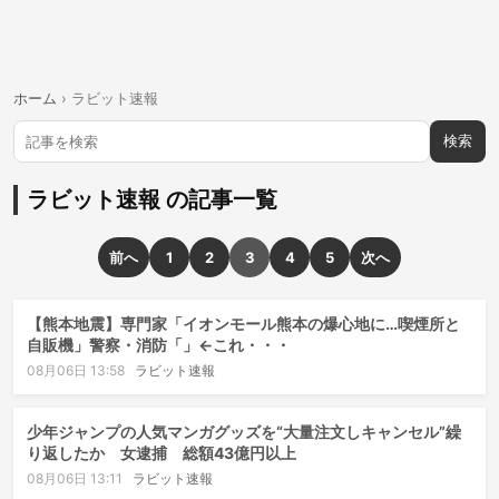
ホーム
›
ラビット速報
検索
ラビット速報 の記事一覧
前へ
1
2
3
4
5
次へ
【熊本地震】専門家「イオンモール熊本の爆心地に…喫煙所と
自販機」警察・消防「」←これ・・・
08月06日 13:58
ラビット速報
少年ジャンプの人気マンガグッズを“大量注文しキャンセル”繰
り返したか 女逮捕 総額43億円以上
08月06日 13:11
ラビット速報