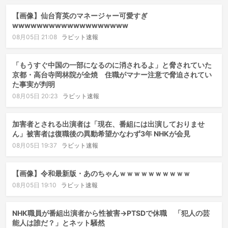
【画像】仙台育英のマネージャー可愛すぎ
wwwwwwwwwwwwwwwwwww
08月05日 21:08
ラビット速報
「もうすぐ中国の一部になるのに消されるよ」と脅されていた
京都・高台寺岡林院が全焼 住職がマナー注意で脅迫されてい
た事実が判明
08月05日 20:23
ラビット速報
加害者とされる出演者は「現在、番組には出演しておりませ
ん」被害者は復職後の異動希望かなわず3年 NHKが会見
08月05日 19:37
ラビット速報
【画像】令和最新版・あのちゃんｗｗｗｗｗｗｗｗｗｗ
08月05日 19:10
ラビット速報
NHK職員が番組出演者から性被害→PTSDで休職 「犯人の芸
能人は誰だ？」とネット騒然