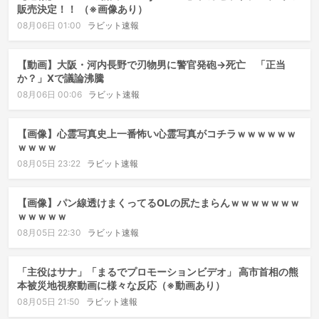
販売決定！！ （※画像あり）
08月06日 01:00
ラビット速報
【動画】大阪・河内長野で刃物男に警官発砲→死亡 「正当
か？」Xで議論沸騰
08月06日 00:06
ラビット速報
【画像】心霊写真史上一番怖い心霊写真がコチラｗｗｗｗｗｗ
ｗｗｗｗ
08月05日 23:22
ラビット速報
【画像】パン線透けまくってるOLの尻たまらんｗｗｗｗｗｗｗ
ｗｗｗｗｗ
08月05日 22:30
ラビット速報
「主役はサナ」「まるでプロモーションビデオ」 高市首相の熊
本被災地視察動画に様々な反応（※動画あり）
08月05日 21:50
ラビット速報