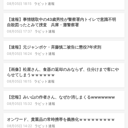
08月05日 18:15
ラビット速報
【速報】事情聴取中の43歳男性が警察署内トイレで意識不明
自殺図ったとみて捜査 兵庫・灘警察署
08月05日 17:37
ラビット速報
【速報】元ジャンポケ・斉藤慎二被告に懲役7年求刑
08月05日 16:24
ラビット速報
【画像】松屋さん、食器の返却のみならず、仕分けまで客にや
らせてしまうｗｗｗｗｗｗ
08月05日 16:15
ラビット速報
【悲報】みい山の作者さん、なぜか消しまくるwwwwwww
08月05日 15:32
ラビット速報
オンワード、貴重品の常時携帯を義務化ｗｗｗｗｗｗｗｗｗ
08月05日 14:22
ラビット速報