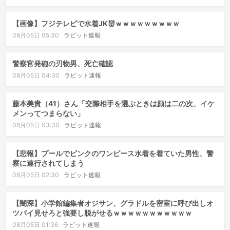
【画像】フジテレビで水着JK👹ｗｗｗｗｗｗｗｗｗ
08月05日 05:30
ラビット速報
警察官発砲の刃物男、死亡確認
08月05日 04:30
ラビット速報
藤本美貴（41）さん「交際相手を選ぶときは顔は二の次、イケ
メンってつまらない」
08月05日 03:30
ラビット速報
【悲報】プールでピンクのワンピース水着を着ていた男性、警
察に連行されてしまう
08月05日 02:30
ラビット速報
【闇深】小学館編集者オジサン、グラドルを密室に呼び出しオ
ツパイ見せろと強要し脱がせるｗｗｗｗｗｗｗｗｗｗｗ
08月05日 01:36
ラビット速報