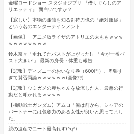
金曜ロードショー スタジオジブリ 『借りぐらしのア
リエッティ』 面白いですか？
【寂しい】本物の孤独を知る剣持刀也の「絶対服従」
という名のエンターテインメント
【画像】 アニメ版ライザのアトリエの太ももｗｗｗ
ｗｗｗｗｗｗｗｗ
鈴木奈々「垂れてたバストが上がった!」「今が一番バ
スト大きい!」 最新の身長・体重も報告
【悲報】ディズニーのおいなり巻（600円）、卑猥す
ぎて賛否両論ｗｗｗｗｗｗ(画像ｱﾘ)
【悲報】ウミガメの赤ちゃんを放流した人、最悪の行
動だと叩かれるｗｗｗｗ
【機動戦士ガンダム】アムロ「俺は前から、シャアの
パートナーには包容力のある女性が良いと思ってまし
た」
親の遺産でニート最高れす(^q^)