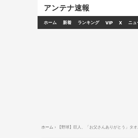
アンテナ速報
ホーム
新着
ランキング
ニュ
VIP
X
ホーム
›
【野球】巨人、「お父さんありがとう」タオ