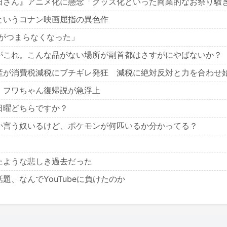
田さん』アニメ化に懸念「グッズ化といった商業的なお祭り騒
というコナン映画屈指の異色作
事がつまらなくなった」
がこれ。こんな品がない場所が副首都はさすがにやばないか？
産が消費税減税にブチギレ発狂 減税に絶対反対と力を合わせ
、フワちゃん復帰説が急浮上
日曜どちらですか？
か言う奴いるけど、ポケモンが何匹いるか分かってる？
たような悲しき過去だった
、なんでYouTubeに負けたのか