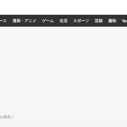
ース
漫画・アニメ
ゲーム
生活
スポーツ
芸能
趣味
Yo
ル発売！