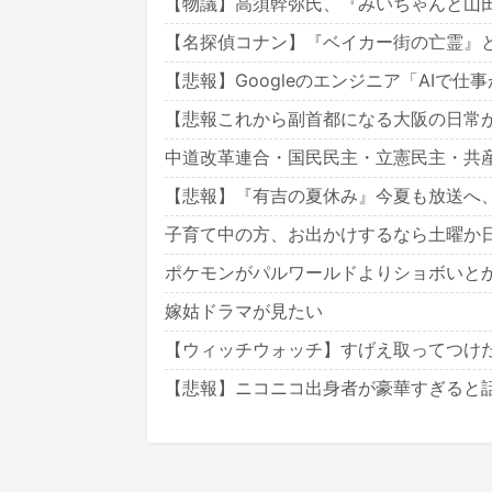
【物議】高須幹弥氏、『みいちゃんと山
【名探偵コナン】『ベイカー街の亡霊』
【悲報】Googleのエンジニア「AIで仕
【悲報これから副首都になる大阪の日常
中道改革連合・国民民主・立憲民主・共
【悲報】『有吉の夏休み』今夏も放送へ
子育て中の方、お出かけするなら土曜か
ポケモンがパルワールドよりショボいと
嫁姑ドラマが見たい
【ウィッチウォッチ】すげえ取ってつけ
【悲報】ニコニコ出身者が豪華すぎると話題