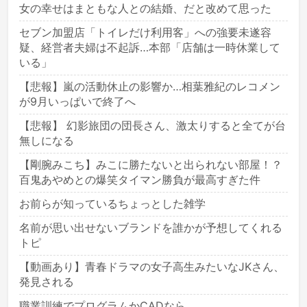
女の幸せはまともな人との結婚、だと改めて思った
セブン加盟店「トイレだけ利用客」への強要未遂容
疑、経営者夫婦は不起訴…本部「店舗は一時休業して
いる」
【悲報】嵐の活動休止の影響か…相葉雅紀のレコメン
が9月いっぱいで終了へ
【悲報】 幻影旅団の団長さん、激太りすると全てが台
無しになる
【剛腕みこち】みこに勝たないと出られない部屋！？
百鬼あやめとの爆笑タイマン勝負が最高すぎた件
お前らが知っているちょっとした雑学
名前が思い出せないブランドを誰かが予想してくれる
トピ
【動画あり】青春ドラマの女子高生みたいなJKさん、
発見される
職業訓練でプログラムかCADなら