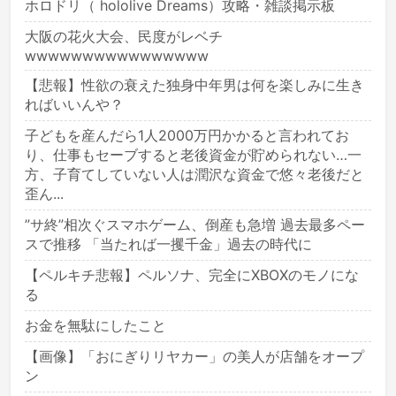
ホロドリ（ hololive Dreams）攻略・雑談掲示板
大阪の花火大会、民度がレベチ
wwwwwwwwwwwwwwww
【悲報】性欲の衰えた独身中年男は何を楽しみに生き
ればいいんや？
子どもを産んだら1人2000万円かかると言われてお
り、仕事もセーブすると老後資金が貯められない…一
方、子育てしていない人は潤沢な資金で悠々老後だと
歪ん...
”サ終”相次ぐスマホゲーム、倒産も急増 過去最多ペー
スで推移 「当たれば一攫千金」過去の時代に
【ペルキチ悲報】ペルソナ、完全にXBOXのモノにな
る
お金を無駄にしたこと
【画像】「おにぎりリヤカー」の美人が店舗をオープ
ン