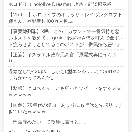
ホロドリ（ hololive Dreams）攻略・雑談掲示板
【Vtuber】ホロライブのネリッサ・レイヴンクロフト
姉さん、登録者数100万人達成！
【事実陳列罪】X民「このアカウントで一番気持ち悪
いポストを教えて」 grok「わざわざ俺を呼んで全ポス
ト漁らせようとしてるこのポストが一番気持ち悪い」
【正論】イスラエル政府元高官「原爆式典にうんざ
り」
過給なしで420ps。しかもL型エンジン…このS31Zい
くらかかってるんだ…
【悲報】クロちゃん、とち狂ったツイートをするｗｗ
ｗｗｗｗｗ
【画像】70年代の漫画、あまりにも時代を先取りしす
ぎていたｗｗｗｗ
「部活辞めたい」て教師に言うと。。。