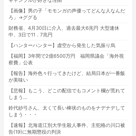
ギャンブルが好きな理由
【画像】男の子「モモンガの声優ってどんな人なんだ
ろ」→ググる
財務省、4月30日に介入、過去最大6兆円 大型連休
中、3日で11．7兆円
【ハンターハンター】虚空から発生した気振り烏
【福岡】3年間で2億6500万円 福岡県議会「海外視
察費」公表
【報告】海外色々行ってきたけど、結局日本が一番飯
が美味い
【悲報】もこう、どこの配信でもコメント欄が荒れて
しまう…
鈴代紗弓さん、太くて長い棒状のものをナデナデして
しまう・・・
【速報】北海道江別大学生殺人事件、主犯格の川口被
告(19)に無期懲役の判決