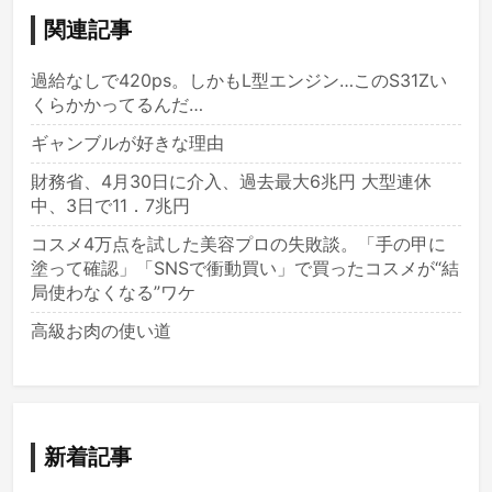
関連記事
過給なしで420ps。しかもL型エンジン…このS31Zい
くらかかってるんだ…
ギャンブルが好きな理由
財務省、4月30日に介入、過去最大6兆円 大型連休
中、3日で11．7兆円
コスメ4万点を試した美容プロの失敗談。「手の甲に
塗って確認」「SNSで衝動買い」で買ったコスメが“結
局使わなくなる”ワケ
高級お肉の使い道
新着記事