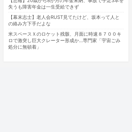
【悲報】20歳から8か月の年金未納、事故で手足3本を
失うも障害年金は一生受給できず
【幕末志士】老人会RUST見てたけど、坂本って人と
の絡み方下手だよな
米スペースＸのロケット残骸、月面に時速８７００キ
ロで激突し巨大クレーター形成か…専門家「宇宙ごみ
処分に無頓着」