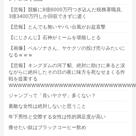
【悲報】競艇に8億6000万円つぎ込んだ税務署職員、
3億3400万円しか回収できずに逝く
【悲報】とんでも無いヤバい台風がお盆直撃
【にじさんじ】石神がミームを堪能しとる
【画像】ペルソナさん、ヤケクソの投げ売りみたいに
なるｗｗｗ
【悲報】キングダムの河了貂、絶対に助けに来ると涙
ながらに絶叫したその日の夜に味方を死なせまくる作
戦を提案する
WWWWWWWWWWWWWWWWWWWWWWWWWWWW
ジャンプって「良いヤクザ」多くない？
素敵な女性は絶対しないと思うこと
年下男性と交際する女性は性的満足度が高い
痩せたい奴はブラックコーヒー飲め