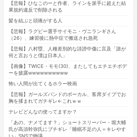
【悲報】ひなこのーと作者、ラインを派手に超えた結
果規約違反で削除される
髪を結ぶと頭痛がする人
【悲報】ラグビー選手サイモニ・ヴニランギさん
（26）、練習後に熱中症で搬送され急死
【悲報】八村塁、人種差別的な誹謗中傷に言及「誰が
何と言おうと僕は日本人」
【画像】TWICE・モモ(30)、またしてもエチエチボデ
ーを披露wwwwwwwwww
怖い人間が出てくるホラー映画
【悲報】ガールズバンドのボーカル、客席ダイブでお
胸を揉まれてガチギレ←これｗｗ
テレビどんなの使ってますか？
「あの、ナメてます？」ショートスリーパー・堀大輔
氏が高須幹弥氏にブチギレ「睡眠不足の人＝キレやす
い」SNSで物議