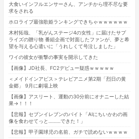
大食いインフルエンサーさん、アンチから理不尽な要
求をされる
ホロライブ最強歌姫ランキングできちゃｗｗｗｗｗｗ
木村拓哉、「乳がんステージ4の女性」に届けたサプ
ライズの贈り物 番組企画で対面したファンが、夢と希
望を与える心遣いに「うれしくて号泣しました」
ワイの彼女が衝撃の事実を開示してきた
【画像】JD社長、FC2デビュー疑惑ｗｗｗｗｗ
＜メイドインアビス＞テレビアニメ第2期「烈日の黄
金郷」 9月に劇場上映
【画像】アスリート、運動の30分前にオナニーした結
果→！！！
【悲報】セブンイレブンのバイト「AIにちいかわの画
像を食わせてっと………できた！」
【悲報】甲子園球児の名前、ガチで読めないｗｗｗｗ