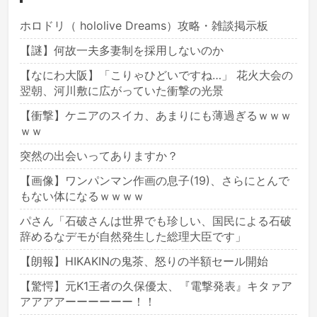
ホロドリ（ hololive Dreams）攻略・雑談掲示板
【謎】何故一夫多妻制を採用しないのか
【なにわ大阪】「こりゃひどいですね…」 花火大会の
翌朝、河川敷に広がっていた衝撃の光景
【衝撃】ケニアのスイカ、あまりにも薄過ぎるｗｗｗ
ｗｗ
突然の出会いってありますか？
【画像】ワンパンマン作画の息子(19)、さらにとんで
もない体になるｗｗｗｗ
パさん「石破さんは世界でも珍しい、国民による石破
辞めるなデモが自然発生した総理大臣です」
【朗報】HIKAKINの鬼茶、怒りの半額セール開始
【驚愕】元K1王者の久保優太、『電撃発表』キタァア
アアアアーーーーーー！！