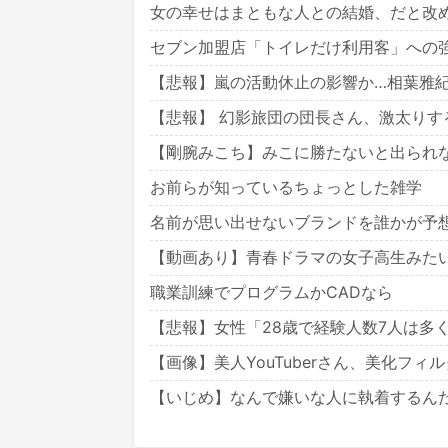
女の幸せはまともな人との結婚、だと改
セブン加盟店「トイレだけ利用客」への
【悲報】嵐の活動休止の影響か…相葉雅
【悲報】 幻影旅団の団長さん、激太りす
【剛腕みこち】みこに勝たないと出られ
お前らが知っているちょっとした雑学
名前が思い出せないブランドを誰かが予
【動画あり】青春ドラマの女子高生みたい
職業訓練でプログラムかCADなら
【悲報】女性「28歳で経験人数7人は多
【画像】美人YouTuberさん、美化フ
【いじめ】なんで嫌いな人に執着するん