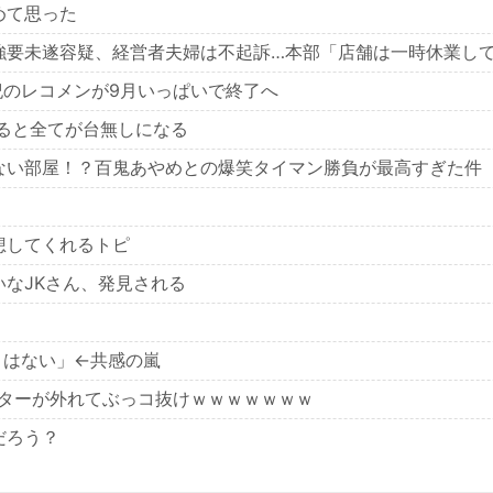
めて思った
強要未遂容疑、経営者夫婦は不起訴…本部「店舗は一時休業し
紀のレコメンが9月いっぱいで終了へ
ると全てが台無しになる
ない部屋！？百鬼あやめとの爆笑タイマン勝負が最高すぎた件
想してくれるトピ
なJKさん、発見される
くはない」←共感の嵐
ィルターが外れてぶっコ抜けｗｗｗｗｗｗｗ
だろう？