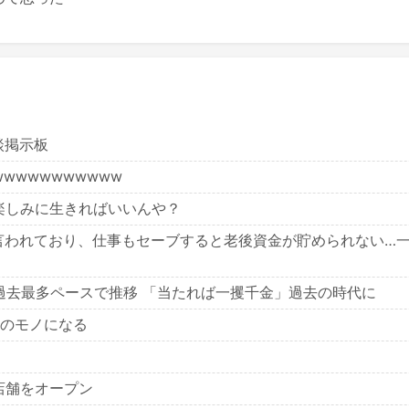
雑談掲示板
wwwwwwwwww
楽しみに生きればいいんや？
と言われており、仕事もセーブすると老後資金が貯められない…
 過去最多ペースで推移 「当たれば一攫千金」過去の時代に
Xのモノになる
店舗をオープン