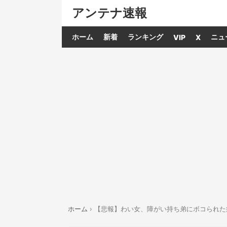
アンテナ速報
ホーム
新着
ランキング
ニュ
VIP
X
ホーム
›
【悲報】わい女、障がい持ち弟にボコられた