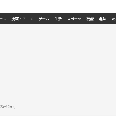
ース
漫画・アニメ
ゲーム
生活
スポーツ
芸能
趣味
Yo
痣が消えない