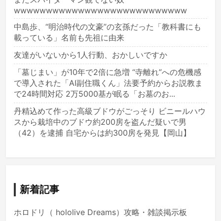
wwwwwwwwwwwwwwwwwwwwwwwwwww
中島歩、“明治時代の文豪”の玄孫だった「教科書にも
載っている」名前も先祖に由来
友達がいないから1人行動、おかしいですか
「墓じまい」が10年で2倍に急増 “寺離れ”への危機感
で導入された「AI副住職くん」法要予約からお説教ま
で24時間対応 2万5000基が眠る「お墓のお...
丹精込めて作った高級ブドウがごっそり ビニールハウ
スから栽培中のブドウ約200房を盗んだ疑いで男
（42）を逮捕 自宅からは約300房を発見【岡山】
新着記事
ホロドリ（ hololive Dreams）攻略・雑談掲示板