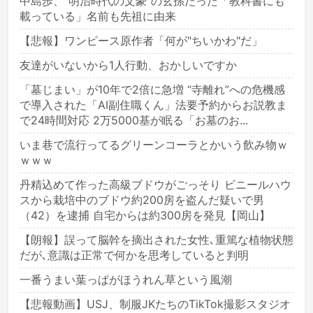
中島歩、“明治時代の文豪”の玄孫だった「教科書にも
載っている」名前も先祖に由来
【悲報】ワンピース原作者「何が"ちいかわ"だ」
友達がいないから1人行動、おかしいですか
「墓じまい」が10年で2倍に急増 “寺離れ”への危機感
で導入された「AI副住職くん」法要予約からお説教ま
で24時間対応 2万5000基が眠る「お墓のお...
いま巷で流行ってるグリーンコーラとかいう飲み物ｗ
ｗｗｗ
丹精込めて作った高級ブドウがごっそり ビニールハウ
スから栽培中のブドウ約200房を盗んだ疑いで男
（42）を逮捕 自宅からは約300房を発見【岡山】
【朗報】誤って脳幹を摘出された女性､重篤な植物状態
だが､意識は正常で何かを思考していると判明
一番うまい葉っぱがほうれん草という風潮
【悲報動画】USJ、制服JKたちのTikTok撮影スタジオ