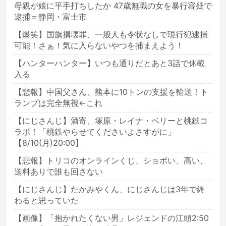
母親が娘に平手打ちしたか 47歳無職の女を暴行容疑で
逮捕＝静岡・富士市
【爆笑】国旗損壊罪、一般人も令状なしで現行犯逮捕
可能！さぁ！気に入らないやつを捕まえよう！
【ハンターハンター】いつも通りだとあと3話で休載
入る
【悲報】中国父さん、熊本に10トンの支援を輸送！ト
ランプは完全無視←これ
【にじさんじ】酒寄、塚原・レイナ・ベリーと桃鉄コ
ラボ！「桃鉄やらせてくださいよさすがに」
【8/10(月)20:00】
【悲報】トリコのオンラインくじ、ショボい、高い、
送料ありで誰も回さない
【にじさんじ】たかみやくん、にじさんじは3年で終
わると思っていた
【画像】「抱かれたくない男」レジェンドの江頭2:50