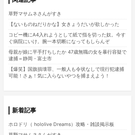
草野マサムネさんがすき
【ないものねだりかな】女きょうだいが欲しかった
コピー機にA4入れようとして紙で指を切った奴。今す
ぐ病院にいけ。腕一本切断になってもしらんぞ
母親が娘に平手打ちしたか 47歳無職の女を暴行容疑で
逮捕＝静岡・富士市
【爆笑】国旗損壊罪、一般人も令状なしで現行犯逮捕
可能！さぁ！気に入らないやつを捕まえよう！
新着記事
ホロドリ（ hololive Dreams）攻略・雑談掲示板
草野マサムネさんがすき