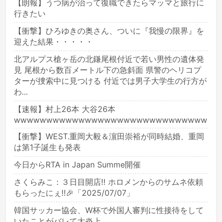
【朗報】うつ病が治って復職できたらマッマと旅行に
行きたい
【衝撃】ひろゆきの奥さん、ついに『我慢の限界』を
迎えた結果・・・・・
北アルプス槍ヶ岳の北鎌尾根付近で若い男性の遺体発
見 尾根から数百メートル下の急斜面 県警のヘリコプ
ターが捜索中に見つける 付近では男子大学生の行方が
わ...
【速報】村上26本 大谷26本
wwwwwwwwwwwwwwwwwwwwwwwwwwwwww
【衝撃】WEST.重岡大毅＆濵田崇裕が同時結婚、重岡
は第1子誕生も発表
今日からRTA in Japan Summe開催
さくらみこ：３日目開店‼ ホロメンからのサムネ依頼
もらったにぇ‼🎉「2025/07/07」
韓国サッカー協会、W杯で外国人審判に性接待をして
いたことがバレて大炎上