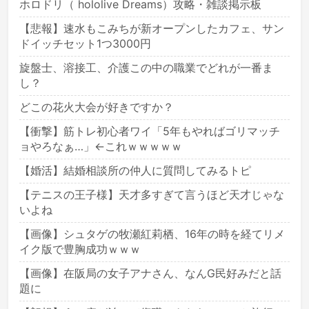
ホロドリ（ hololive Dreams）攻略・雑談掲示板
【悲報】速水もこみちが新オープンしたカフェ、サン
ドイッチセット1つ3000円
旋盤士、溶接工、介護この中の職業でどれが一番ま
し？
どこの花火大会が好きですか？
【衝撃】筋トレ初心者ワイ「5年もやればゴリマッチ
ョやろなぁ…」←これｗｗｗｗｗ
【婚活】結婚相談所の仲人に質問してみるトピ
【テニスの王子様】天才多すぎて言うほど天才じゃな
いよね
【画像】シュタゲの牧瀬紅莉栖、16年の時を経てリメ
イク版で豊胸成功ｗｗｗ
【画像】在阪局の女子アナさん、なんG民好みだと話
題に