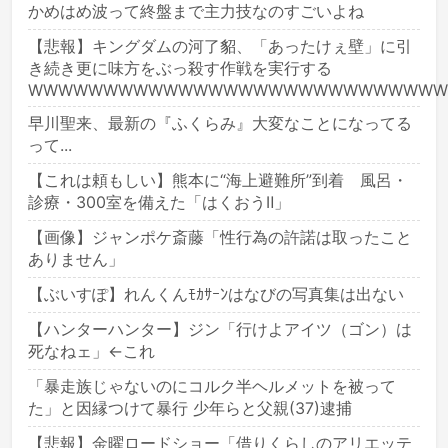
かめはめ波って終盤まで主力技なのすごいよね
【悲報】キングダムの河了貂、「あったけぇ壁」に引
き続き更に味方をぶっ殺す作戦を実行する
WWWWWWWWWWWWWWWWWWWWWWWWWWWW
早川聖来、最新の『ふくらみ』大変なことになってる
って...
【これは頼もしい】熊本に“海上避難所”到着 風呂・
診療・300室を備えた「はくおうⅡ」
【画像】ジャンポケ斎藤「性行為の許諾は取ったこと
ありません」
【ぶいすぽ】れんくんﾓｶｻｰﾝはなびの写真集は出ない
【ハンターハンター】ジン「行けよアイツ（ゴン）は
死なねェ」←これ
「暴走族じゃないのにコルク半ヘルメットを被って
た」と因縁つけて暴行 少年らと父親(37)逮捕
【悲報】金曜ロードショー「借りくらしのアリエッテ