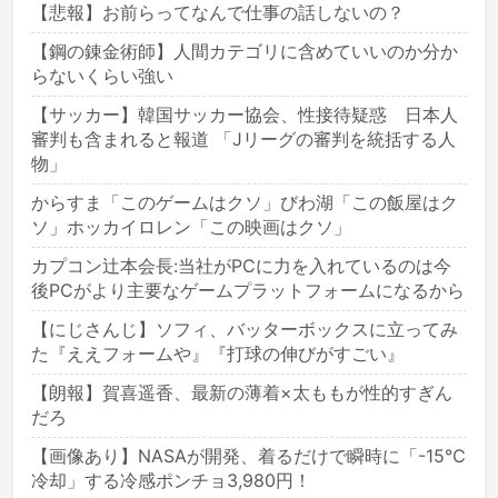
【悲報】お前らってなんで仕事の話しないの？
【鋼の錬金術師】人間カテゴリに含めていいのか分か
らないくらい強い
【サッカー】韓国サッカー協会、性接待疑惑 日本人
審判も含まれると報道 「Jリーグの審判を統括する人
物」
からすま「このゲームはクソ」びわ湖「この飯屋はク
ソ」ホッカイロレン「この映画はクソ」
カプコン辻本会長:当社がPCに力を入れているのは今
後PCがより主要なゲームプラットフォームになるから
【にじさんじ】ソフィ、バッターボックスに立ってみ
た『ええフォームや』『打球の伸びがすごい』
【朗報】賀喜遥香、最新の薄着×太ももが性的すぎん
だろ
【画像あり】NASAが開発、着るだけで瞬時に「-15℃
冷却」する冷感ポンチョ3,980円！