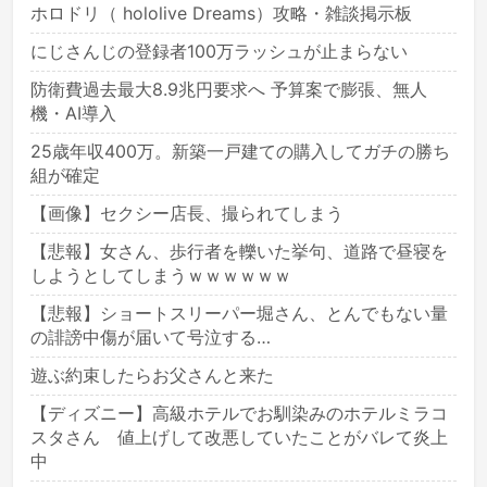
ホロドリ（ hololive Dreams）攻略・雑談掲示板
にじさんじの登録者100万ラッシュが止まらない
防衛費過去最大8.9兆円要求へ 予算案で膨張、無人
機・AI導入
25歳年収400万。新築一戸建ての購入してガチの勝ち
組が確定
【画像】セクシー店長、撮られてしまう
【悲報】女さん、歩行者を轢いた挙句、道路で昼寝を
しようとしてしまうｗｗｗｗｗｗ
【悲報】ショートスリーパー堀さん、とんでもない量
の誹謗中傷が届いて号泣する…
遊ぶ約束したらお父さんと来た
【ディズニー】高級ホテルでお馴染みのホテルミラコ
スタさん 値上げして改悪していたことがバレて炎上
中