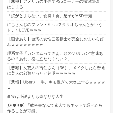
【悲報】アメリカの小売でPS5コーナーの撤退準備、
はじまる
「涙がとまらない」倉持由香、息子がASD告知
にじさんじのフレン・E・ルスタリオちゃんとかいう
ドチャLOVEｗｗｗ
【画像あり】台湾の女性囲碁棋士が完全におまいら好
みｗｗｗｗｗｗｗｗ
理系女子「ガンダムってさぁ、頭の“バルカン”意味あ
るの？あれ、役に立たなくない？」
【悲報】女芸人の吉住さん（36）、メイクしたら普通
に美人の部類だったと判明ｗｗｗｗｗ
【悲報】Uberチー牛、キモ過ぎて大炎上するｗｗｗｗ
ｗ
事実は小説よりも奇なりな人生
彡(●)(●) 「教科書なんて素人でもネットで調べたら
作ることが可能」