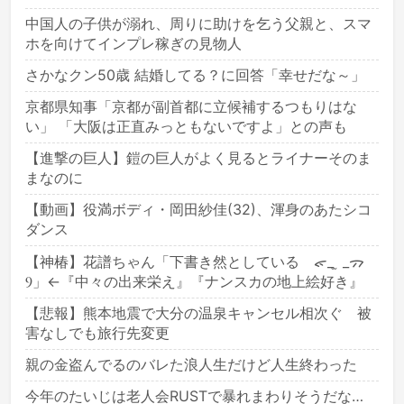
中国人の子供が溺れ、周りに助けを乞う父親と、スマ
ホを向けてインプレ稼ぎの見物人
さかなクン50歳 結婚してる？に回答「幸せだな～」
京都県知事「京都が副首都に立候補するつもりはな
い」 「大阪は正直みっともないですよ」との声も
【進撃の巨人】鎧の巨人がよく見るとライナーそのま
まなのに
【動画】役満ボディ・岡田紗佳(32)、渾身のあたシコ
ダンス
【神椿】花譜ちゃん「下書き然としている ᯠ_ ̫ _ᯄ
Ⳋ」←『中々の出来栄え』『ナンスカの地上絵好き』
【悲報】熊本地震で大分の温泉キャンセル相次ぐ 被
害なしでも旅行先変更
親の金盗んでるのバレた浪人生だけど人生終わった
今年のたいじは老人会RUSTで暴れまわりそうだな…