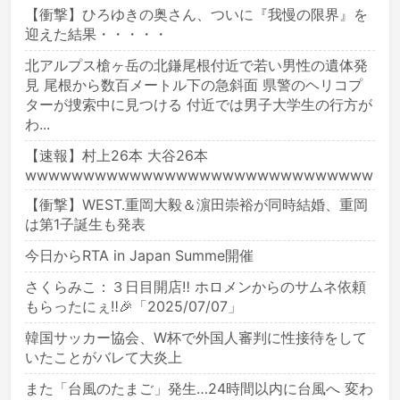
【衝撃】ひろゆきの奥さん、ついに『我慢の限界』を
迎えた結果・・・・・
北アルプス槍ヶ岳の北鎌尾根付近で若い男性の遺体発
見 尾根から数百メートル下の急斜面 県警のヘリコプ
ターが捜索中に見つける 付近では男子大学生の行方が
わ...
【速報】村上26本 大谷26本
wwwwwwwwwwwwwwwwwwwwwwwwwwwwww
【衝撃】WEST.重岡大毅＆濵田崇裕が同時結婚、重岡
は第1子誕生も発表
今日からRTA in Japan Summe開催
さくらみこ：３日目開店‼ ホロメンからのサムネ依頼
もらったにぇ‼🎉「2025/07/07」
韓国サッカー協会、W杯で外国人審判に性接待をして
いたことがバレて大炎上
また「台風のたまご」発生…24時間以内に台風へ 変わ