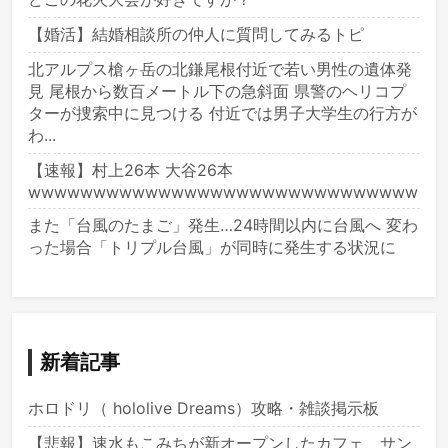
【婚活】結婚相談所の仲人に質問してみるトピ
北アルプス槍ヶ岳の北鎌尾根付近で若い男性の遺体発
見 尾根から数百メートル下の急斜面 県警のヘリコプ
ターが捜索中に見つける 付近では男子大学生の行方が
わ...
【速報】村上26本 大谷26本
wwwwwwwwwwwwwwwwwwwwwwwwwwwwww
また「台風のたまご」発生…24時間以内に台風へ 変わ
った場合「トリプル台風」が同時に発生する状況に
新着記事
ホロドリ（ hololive Dreams）攻略・雑談掲示板
【悲報】速水もこみちが新オープンしたカフェ、サン