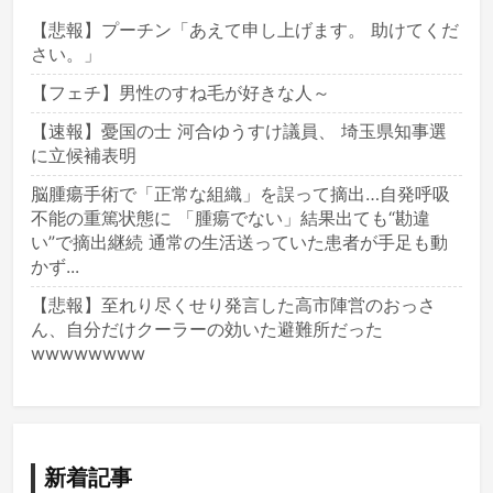
【悲報】プーチン「あえて申し上げます。 助けてくだ
さい。」
【フェチ】男性のすね毛が好きな人～
【速報】憂国の士 河合ゆうすけ議員、 埼玉県知事選
に立候補表明
脳腫瘍手術で「正常な組織」を誤って摘出…自発呼吸
不能の重篤状態に 「腫瘍でない」結果出ても“勘違
い”で摘出継続 通常の生活送っていた患者が手足も動
かず...
【悲報】至れり尽くせり発言した高市陣営のおっさ
ん、自分だけクーラーの効いた避難所だった
wwwwwwww
新着記事