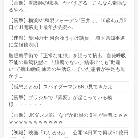
【画像】看護師の職場、ヤバすぎる こんなん鬱病な
るやろ…
【衝撃】横浜M“和製フォーデン”三井寺、16歳4カ月5
日でJ1開幕史上最年少先発へ
【速報】憂国の士 河合ゆうすけ議員、 埼玉県知事選
に立候補表明
脳腫瘍手術で「正常な組織」を誤って摘出…自発呼吸
不能の重篤状態に 「腫瘍でない」結果出ても“勘違
い”で摘出継続 通常の生活送っていた患者が手足も動
かず...
【感想まとめ】スパイダーマンBND見てきたよ
【衝撃】ブラジルで『異変』が起こっている模
様・・・・・・
【画像】JKダンス部、なぜか部員の８割が巨乳🐰ｗｗ
ｗｗｗｗｗｗｗｗｗｗｗ
【朗報】映画『ちいかわ』、公開14日間で興収50億円