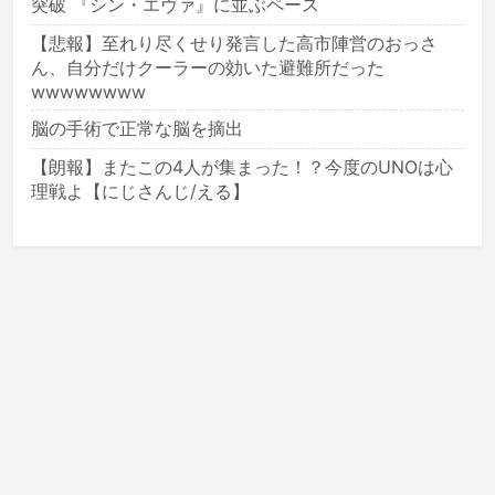
突破 『シン・エヴァ』に並ぶペース
【悲報】至れり尽くせり発言した高市陣営のおっさ
ん、自分だけクーラーの効いた避難所だった
wwwwwwww
脳の手術で正常な脳を摘出
【朗報】またこの4人が集まった！？今度のUNOは心
理戦よ【にじさんじ/える】