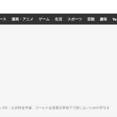
ース
漫画・アニメ
ゲーム
生活
スポーツ
芸能
趣味
Yo
ント払い0%・公共料金半減、ゴールド会員還元率低下で損しないための手引き