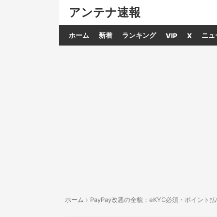
アンテナ速報
ホーム
新着
ランキング
ニュ
VIP
X
ホーム
›
PayPay改悪の全貌：eKYC必須・ポイ