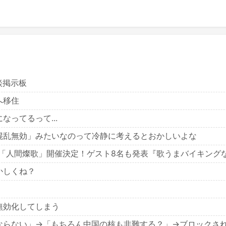
雑談掲示板
へ移住
ってるって...
混乱無効」みたいなのって冷静に考えるとおかしいよな
人間燦歌」開催決定！ゲスト8名も発表『歌うまバイキングなゲスト
かしくね？
無効化してしまう
ならない」→「もちろん中国の核も非難する？」→ブロックさ