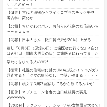
ﾊﾞﾊﾞﾊﾞﾊﾞﾊﾞ⇒！！！
【研究】古代の遺物からマイクロプラスチック発見、
考古学に変化か
【悲報】ちいかわのパン、お前らの想像の12倍高いｗ
ｗｗｗｗｗｗ
【朗報】日本人さん、徴兵賛成派が29%に上がる
蓮舫「8月6日（原爆の日）に歯医者に行くな｣ →自分
は9月1日（関東大震災の日）に歯医者に行ってました
楽だけを求める人の末路
【衝撃】札幌の住宅街に謎のUMA出現か！？市がガチ
調査するも「クマの痕跡なし」で謎が深まる・・・・
【朗報】頭文字D無料配信してるから観てるんやが
【画像】ネプチューン名倉の山口組組長の実兄
wwwwww
【vtuber】ラクシャーナ、シャドバの女性限定大会で1