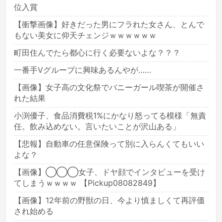
位入賞
【衝撃画像】好きだった男にフラれた女さん、とんで
もない美女に仰天チェンジｗｗｗｗｗｗ
町田住んでたら都心に行く必要ないよな？？？
一番手Vグループに興味あるんやが……
【画像】女子高の文化祭でバニーガール喫茶が開催さ
れた結果
小渕優子、食品消費税1%にかなり怒ってる模様「無責
任。飲み込めない。言いたいことが沢山ある」
【悲報】自動車の任意保険って別に入らんくてもいい
よな？
【画像】◯◯◯女子、ドヤ顔でインタビューを受け
てしまうｗｗｗｗ 【Pickup08082849】
【画像】12年前の野獣の日、今より慎ましくて再評価
され始める