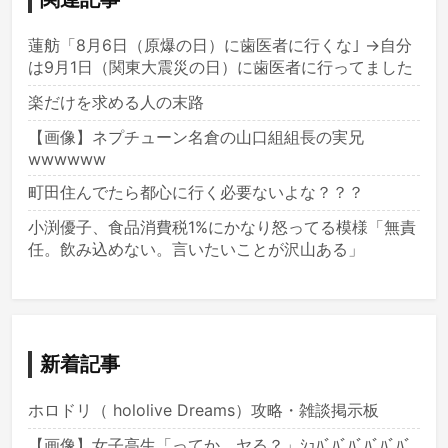
蓮舫「8月6日（原爆の日）に歯医者に行くな｣ →自分
は9月1日（関東大震災の日）に歯医者に行ってました
楽だけを求める人の末路
【画像】ネプチューン名倉の山口組組長の実兄
wwwwww
町田住んでたら都心に行く必要ないよな？？？
小渕優子、食品消費税1%にかなり怒ってる模様「無責
任。飲み込めない。言いたいことが沢山ある」
新着記事
ホロドリ（ hololive Dreams）攻略・雑談掲示板
【画像】女子高生「ってか、ヤる？」ｼｭﾊﾞﾊﾞﾊﾞﾊﾞﾊﾞﾊﾞ