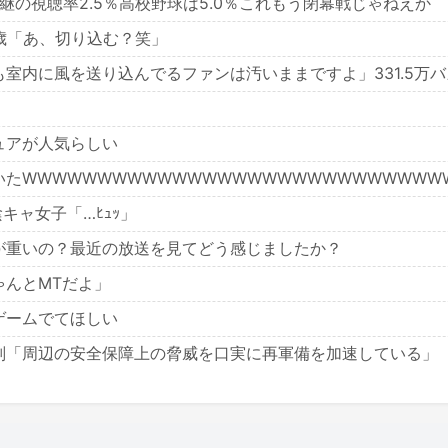
の視聴率2.5％高校野球は5.0％これもう閉幕戦じゃねえか
歳「あ、切り込む？笑」
室内に風を送り込んでるファンは汚いままですよ」331.5万バ
ュアが人気らしい
たWWWWWWWWWWWWWWWWWWWWWWWWWWWW
キャ女子「…ﾋｭｯ」
が重いの？最近の放送を見てどう感じましたか？
ゃんとMTだよ」
ゲームでてほしい
判「周辺の安全保障上の脅威を口実に再軍備を加速している」