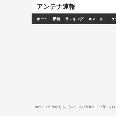
アンテナ速報
ホーム
新着
ランキング
ニュ
VIP
X
ホーム
›
中身がある／ない という時の「中身」とは