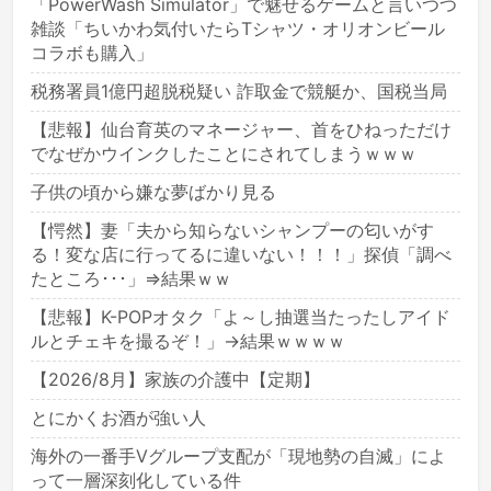
「PowerWash Simulator」で魅せるゲームと言いつつ
雑談「ちいかわ気付いたらTシャツ・オリオンビール
コラボも購入」
税務署員1億円超脱税疑い 詐取金で競艇か、国税当局
【悲報】仙台育英のマネージャー、首をひねっただけ
でなぜかウインクしたことにされてしまうｗｗｗ
子供の頃から嫌な夢ばかり見る
【愕然】妻「夫から知らないシャンプーの匂いがす
る！変な店に行ってるに違いない！！！」探偵「調べ
たところ･･･」⇒結果ｗｗ
【悲報】K-POPオタク「よ～し抽選当たったしアイド
ルとチェキを撮るぞ！」→結果ｗｗｗｗ
【2026/8月】家族の介護中【定期】
とにかくお酒が強い人
海外の一番手Vグループ支配が「現地勢の自滅」によ
って一層深刻化している件