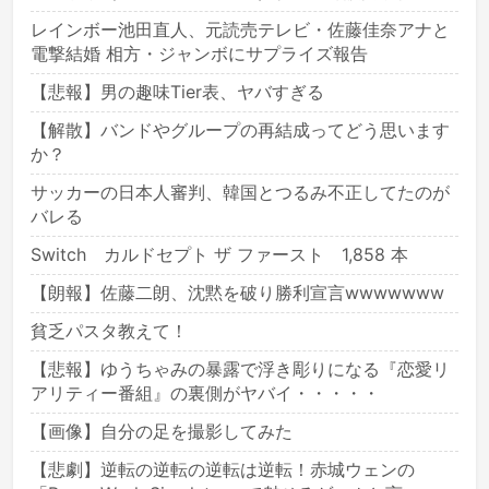
レインボー池田直人、元読売テレビ・佐藤佳奈アナと
電撃結婚 相方・ジャンボにサプライズ報告
【悲報】男の趣味Tier表、ヤバすぎる
【解散】バンドやグループの再結成ってどう思います
か？
サッカーの日本人審判、韓国とつるみ不正してたのが
バレる
Switch カルドセプト ザ ファースト 1,858 本
【朗報】佐藤二朗、沈黙を破り勝利宣言wwwwwww
貧乏パスタ教えて！
【悲報】ゆうちゃみの暴露で浮き彫りになる『恋愛リ
アリティー番組』の裏側がヤバイ・・・・・
【画像】自分の足を撮影してみた
【悲劇】逆転の逆転の逆転は逆転！赤城ウェンの