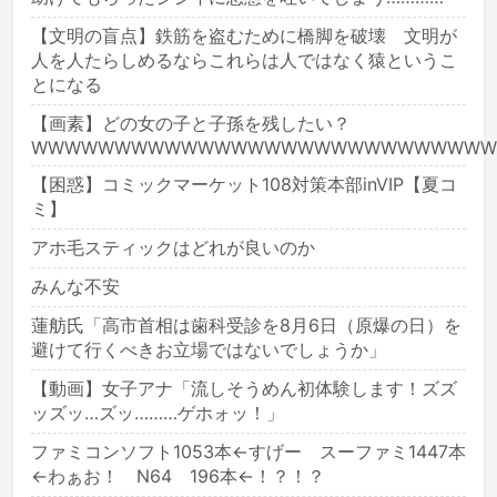
【文明の盲点】鉄筋を盗むために橋脚を破壊 文明が
人を人たらしめるならこれらは人ではなく猿というこ
とになる
【画素】どの女の子と子孫を残したい？
WWWWWWWWWWWWWWWWWWWWWWWWWWWW
【困惑】コミックマーケット108対策本部inVIP【夏コ
ミ】
アホ毛スティックはどれが良いのか
みんな不安
蓮舫氏「高市首相は歯科受診を8月6日（原爆の日）を
避けて行くべきお立場ではないでしょうか」
【動画】女子アナ「流しそうめん初体験します！ズズ
ッズッ…ズッ………ゲホォッ！」
ファミコンソフト1053本←すげー スーファミ1447本
←わぁお！ N64 196本←！？！？