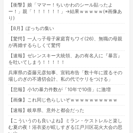
【衝撃】娘「ママー！ちいかわのシール貼ったよ
ー！」親「！！！！！！」→結果ｗｗｗｗｗ(※画像あ
り)
【8月】ぼっちの集い
【驚愕】一人っ子母子家庭育ちワイ(26)、無職の母親
が再婚するらしくて驚愕
【速報】ゼレンスキー大統領、あの有名人に『暴言』
を吐いてしまう！！！！！
兵庫県の斎藤元彦知事、宣戦布告「数十年に渡るその
場しのぎの不適切会計、私の代でケリをつける」
【悲報】小1の暴力件数が「10年で10倍」に激増
【画像】これ同じ色らしいぞｗｗｗｗｗｗｗｗｗｗ
【速報】岐阜県、意外と都会だった
【こういうのも良いよね】ミラン・ケストレルと楽し
む夏の夜！浴衣姿が眩しすぎる江戸川区花火大会の思