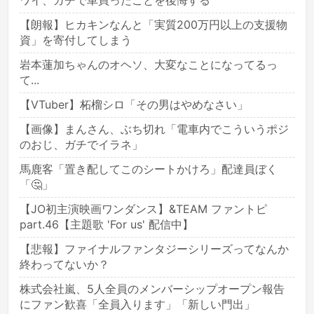
ワイ、ガチで車買ったことを後悔する
【朗報】ヒカキンなんと「実質200万円以上の支援物
資」を寄付してしまう
岩本蓮加ちゃんのオヘソ、大変なことになってるっ
て...
【VTuber】柘榴シロ「その男はやめなさい」
【画像】まんさん、ぶち切れ「電車内でこういうポジ
のおじ、ガチでイラネ」
馬鹿客「置き配してこのシートかけろ」配達員ぼく
「🤔」
【JO初主演映画ワンダンス】&TEAM ファントピ
part.46【主題歌 'For us' 配信中】
【悲報】ファイナルファンタジーシリーズってなんか
終わってないか？
株式会社嵐、5人全員のメンバーシップオープン報告
にファン歓喜「全員入ります」「新しい門出」