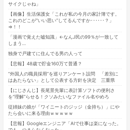
サイクじゃね」
【画像】生活保護女「これが私の今月の家計簿です。
これのどこが“いい思い”してるんですか･･････？」
⇒！！
「漫画で覚えた嘘知識」←なんJ民の99％が一致して
しまう…
独身で戸建てに住んでる男の人って
【悲報】48歳で貯金160万て普通？
“外国人の職員採用”を巡りアンケート設問 「差別に
はあたらない」として公表する方針を決定 三重県
【にじさんじ】長尾景先輩に表計算ソフトの便利さ
を“理解”らせる！クソみたいなファイル名やめろ
従姉妹の娘が「ワイニートのジッジ（金持ち）」にや
たら会いに来る理由ｗｗｗｗｗ
【悲報】Googleエンジニア「AIで仕事は楽になった。
でも、つまらなくなった」