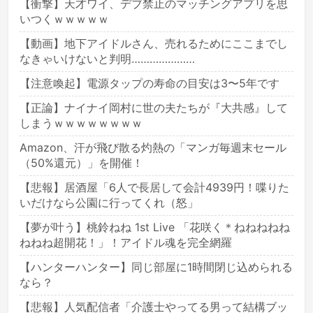
【衝撃】天才ワイ、デブ禁止のマッチングアプリを思
いつくｗｗｗｗｗ
【動画】地下アイドルさん、売れるためにここまでし
なきゃいけないと判明…………………
【注意喚起】電源タップの寿命の目安は3〜5年です
【正論】ナイナイ岡村に世の夫たちが『大共感』して
しまうｗｗｗｗｗｗｗｗ
Amazon、汗が飛び散る灼熱の「マンガ毎週末セール
（50%還元）」を開催！
【悲報】居酒屋「6人で長居して会計4939円！喋りた
いだけなら公園に行ってくれ（怒」
【夢が叶う】桃鈴ねね 1st Live 「花咲く＊ねねねねね
ねねね超開花！」！アイドル魂を完全網羅
【ハンターハンター】同じ部屋に1時間閉じ込められる
なら？
【悲報】人気配信者「介護士やってる男って結構ブッ