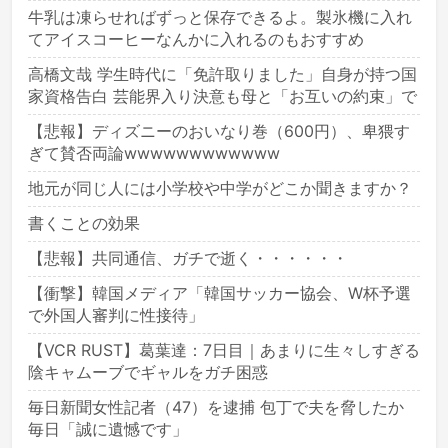
牛乳は凍らせればずっと保存できるよ。製氷機に入れ
てアイスコーヒーなんかに入れるのもおすすめ
高橋文哉 学生時代に「免許取りました」自身が持つ国
家資格告白 芸能界入り決意も母と「お互いの約束」で
【悲報】ディズニーのおいなり巻（600円）、卑猥す
ぎて賛否両論wwwwwwwwwwww
地元が同じ人には小学校や中学がどこか聞きますか？
書くことの効果
【悲報】共同通信、ガチで逝く・・・・・・
【衝撃】韓国メディア「韓国サッカー協会、W杯予選
で外国人審判に性接待」
【VCR RUST】葛葉達：7日目｜あまりに生々しすぎる
陰キャムーブでギャルをガチ困惑
毎日新聞女性記者（47）を逮捕 包丁で夫を脅したか
毎日「誠に遺憾です」