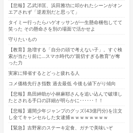
【悲報】乙武洋匡、浜田雅功に叩かれたシーンがオン
エアされず「逆差別だと思って」
タイミー行ったらハゲオッサンが一生懸命梱包してて
笑った その懸命さを別の場面で活かせよ
守りたいもの
【教育】急増する「自分の頭で考えない子」。すぐ検
索が当たり前に…スマホ時代の“親切すぎる教育”が奪
った力
実家に帰省するとどっと疲れる人
コメ価格先行き指数 過去最低 今後も値下がり傾向
【悲報】島田紳助が小林麻耶さんを追い込んで破壊し
たとされる手口の詳細が明らかに･･････！！
【悲報】週間少年ジャンプのグッズ(43億円分)を注文
し全てキャンセルした女逮捕ｗｗｗｗｗｗｗｗ
【緊急】吉野家のステーキ定食、ガチで美味いぞ