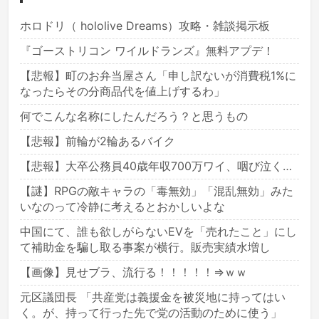
ホロドリ（ hololive Dreams）攻略・雑談掲示板
『ゴーストリコン ワイルドランズ』無料アプデ！
【悲報】町のお弁当屋さん「申し訳ないが消費税1%に
なったらその分商品代を値上げするわ」
何でこんな名称にしたんだろう？と思うもの
【悲報】前輪が2輪あるバイク
【悲報】大卒公務員40歳年収700万ワイ、咽び泣く…
【謎】RPGの敵キャラの「毒無効」「混乱無効」みた
いなのって冷静に考えるとおかしいよな
中国にて、誰も欲しがらないEVを「売れたこと」にし
て補助金を騙し取る事案が横行。販売実績水増し
【画像】見せブラ、流行る！！！！！⇒ｗｗ
元区議団長 「共産党は義援金を被災地に持ってはい
く。が、持って行った先で党の活動のために使う」