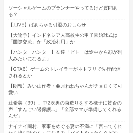
ソーシャルゲームのプランナーやってるけど質問あ
る？
【.LIVE】ばあちゃる引退のおしらせ
【大論争】インドネシア人高校生の甲子園始球式は
「国際交流」か「政治利用」か
【ハンターハンター】友達「ピトーは途中から顔が別
人みたいになるよ」
【GTA6】ゲームのトレイラーがネトフリで先行配信
されるとか
【朗報】みい山作者・亜月ねねちゃんがチョロくて可
愛い
辻希美（39）、中2次男の荷造りをする様子に賛否の
声「すんごい過保護…」「全部ママが準備してくれる
んだ」
ナイナイ岡村、家事をめぐる妻の不満に「言ってくれ
たら済む話やん」になるみ「バイトやったらクビや