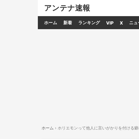
アンテナ速報
ホーム
新着
ランキング
ニュ
VIP
X
ホーム
›
ホリエモンって他人に言いがかりを付ける癖