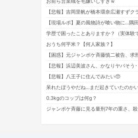
お前ら営業職を毛嫌いしすぎｗ
【悲報】吉岡里帆が橋本環奈広瀬すずク
【現場ルポ】夏の風物詩が喰い物に…隅
学歴で困ったことありますか？（実体験
おうち何平米？【何人家族？】
【困惑】元ジャンポケ斉藤慎二被告、求刑7
【悲報】浜辺美波さん、かなりヤバそう･･･
【悲報】八王子に住んでみたい🥺
呆れたぼうやだね…まだ起きていたのか
0.3kgのコップは何g？
ジャンポケ斉藤に見る量刑7年の重さ、