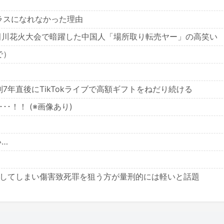
ラスになれなかった理由
田川花火大会で暗躍した中国人「場所取り転売ヤー」の高笑い
で）
年直後にTikTokライブで高額ギフトをねだり続ける
･！！ (※画像あり)
い…
殺してしまい傷害致死罪を狙う方が量刑的には軽いと話題