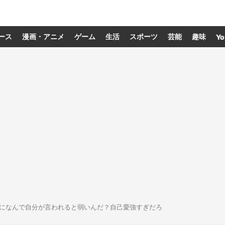
ース
漫画・アニメ
ゲーム
生活
スポーツ
芸能
趣味
Yo
になんで自分が言われると弱いんだ？自己愛強すぎだろ