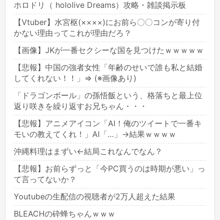
ホロドリ（ hololive Dreams）攻略・雑談掲示板
【Vtuber】水宮枢(××××)にお前ら〇〇コンが寄り付
かない理由ってこれが理由だろ？
【画像】JKが一番セクシーな国を見つけたｗｗｗｗｗ
【悲報】中国の強者女性「年齢のせいで誰も私と結婚
してくれない！！」⇒ (※画像あり)
「ドラゴンボール」の孫悟飯という、格落ちと最上位
返り咲きを繰り返すお兄ちゃん・・・
【悲報】アニメアイコン「AI！俺のツイートで一番キ
モいの教えてくれ！」AI「…」→結果ｗｗｗｗ
沖縄料理はまずい←結局これなんでなん？
【悲報】お前らずっと「今PC買うのは時期が悪い」っ
て言ってないか？
Youtubeの生配信の視聴者が2万人超えた結果
BLEACHの砕蜂ちゃんｗｗｗ