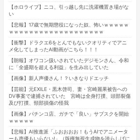
【ホロライブ】ニコ、引っ越し先に洗濯機置き場がな
い
【悲報】17歳で無期懲役になった奴、怖いｗｗｗｗｗ
ｗｗｗｗｗｗｗｗｗｗｗｗｗｗｗｗｗｗｗ
【衝撃】ドラクエ6をとんでもないクオリティでアニ
メ化してしまったAI動画がこちら！！！
【朗報】オワコン扱いされていたデジモンさん、令和
に「全盛期を超える利益」を生み出していた
【画像】新人声優さん！？いきなりドエッチ
【芸能】元EXILE・黒木啓司、妻・宮崎麗果被告への
DV事案で逮捕されていた 宮崎は全身打撲、頭部裂傷
及び打撲、頸部損傷の怪我
【画像】パチンコ店、ガチで「良い」サブスクを開始
ｗｗｗｗｗ
【悲報】AI推進派「ふおおおお！もうAIでアニメータ
ーも声優もいらない!」（版権無視生成物を誇らしげに