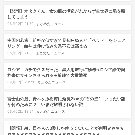
【悲報】オタクくん、女の服の構造がわからず全世界に恥を晒
してしまう
08月02日 21:59
まとめたニュース
中国の若者、給料が低すぎて見知らぬ人と「ベッド」をシェア
リング 給与は伸び悩み失業不安は高まる
08月02日 21:11
まとめたニュース
ロシア、ガチでクズだった… 黒人を旅行に勧誘→ロシア語で契
約書にサインさせられる→前線で大量戦死
08月02日 20:23
まとめたニュース
富士山の麓、青木ヶ原樹海に延長2kmの“石の壁” いったい誰
が何のために？ いまだ解明されない謎
08月02日 19:31
まとめたニュース
【朗報】AI、日本人の3割しか使ってないことが判明ｗｗｗｗ
ｗｗｗｗｗｗｗｗｗｗｗｗｗｗｗｗｗｗｗｗｗｗ