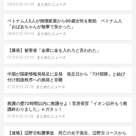
08月01日 01:30
まとめたニュース
ベトナム人5人が倒壊家屋から90歳女性を救助 ベトナム人
「おばあちゃんが無事で良かった」
08月01日 00:10
まとめたニュース
【爆発】被害者「金庫に金を入れろと言われた」
07月31日 23:10
まとめたニュース
中国が国家情報局発足に反発 発足日から「731部隊」と結び
付け戦後秩序への挑発と非難
07月31日 22:18
まとめたニュース
救護の壁72時間以内に救護せよ！官房長官「イオン以外もう救
護終わりました」←ガタッ！
07月31日 21:28
まとめたニュース
【速報】辺野古転覆事故 死亡の女子高生、辺野古コースから