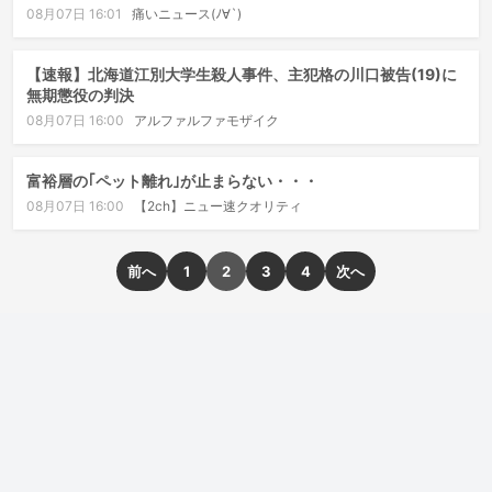
08月07日 16:01
痛いニュース(ﾉ∀`)
【速報】北海道江別大学生殺人事件、主犯格の川口被告(19)に
無期懲役の判決
08月07日 16:00
アルファルファモザイク
富裕層の｢ペット離れ｣が止まらない・・・
08月07日 16:00
【2ch】ニュー速クオリティ
前へ
1
2
3
4
次へ