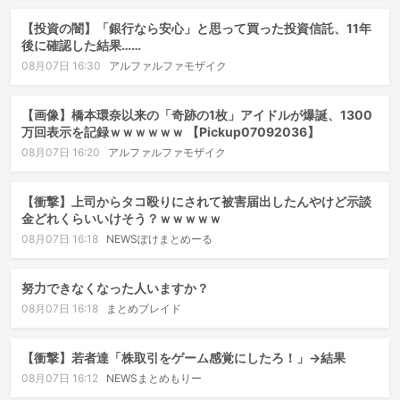
【投資の闇】「銀行なら安心」と思って買った投資信託、11年
後に確認した結果……
08月07日 16:30
アルファルファモザイク
【画像】橋本環奈以来の「奇跡の1枚」アイドルが爆誕、1300
万回表示を記録ｗｗｗｗｗｗ 【Pickup07092036】
08月07日 16:20
アルファルファモザイク
【衝撃】上司からタコ殴りにされて被害届出したんやけど示談
金どれくらいいけそう？ｗｗｗｗｗ
08月07日 16:18
NEWSぽけまとめーる
努力できなくなった人いますか？
08月07日 16:18
まとめブレイド
【衝撃】若者達「株取引をゲーム感覚にしたろ！」→結果
08月07日 16:12
NEWSまとめもりー