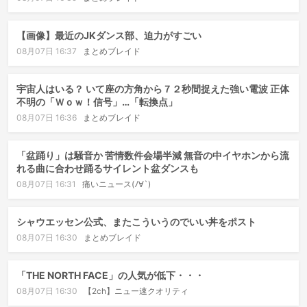
【画像】最近のJKダンス部、迫力がすごい
08月07日 16:37
まとめブレイド
宇宙人はいる？ いて座の方角から７２秒間捉えた強い電波 正体
不明の「Ｗｏｗ！信号」…「転換点」
08月07日 16:36
まとめブレイド
「盆踊り」は騒音か 苦情数件会場半減 無音の中イヤホンから流
れる曲に合わせ踊るサイレント盆ダンスも
08月07日 16:31
痛いニュース(ﾉ∀`)
シャウエッセン公式、またこういうのでいい丼をポスト
08月07日 16:30
まとめブレイド
「THE NORTH FACE」の人気が低下・・・
08月07日 16:30
【2ch】ニュー速クオリティ