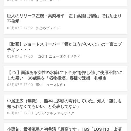
巨人のリリーフ左腕・高梨雄平「左手薬指に指輪」でお泊まり
不倫愛
08月07日 17:02
まとめブレイド
【動画】ショートスリーパー「寝たほうがいいよ」の一言にブ
チギレ・・・
08月07日 17:00
【2ch】ニュー速クオリティ
【 つ 】面識ある女性の水筒に"下半身"を押し付け"使用不能"に
した疑い 66歳男を「器物損壊」容疑で逮捕 札幌市
08月07日 17:00
痛いニュース(ﾉ∀`)
中居正広（無職）、熊本に多額の寄付していた。知人「誰にも
知られなくてもいい、と公表してない」
08月07日 17:00
アルファルファモザイク
小栗旬、横浜流星と初共演「最高です」 TBS「LOST10」出演