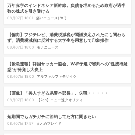
万年赤字のインドネシア新幹線。負債を埋めるため政府が過半
数の株式を引き受ける
08月07日 18:01
痛いニュース(ﾉ∀`)
【偏向】フジテレビ、消費税減税が閣議決定されたにも関わら
ず、消費税減税に反対する大学生を用意して印象操作
08月07日 18:00
モナニュース
【緊急速報】韓国サッカー協会、W杯予選で審判への“性接待疑
惑”が発覚し大炎上
08月07日 18:00
アルファルファモザイク
【画像】「美人すぎる県警本部長」、失職・・・・・
08月07日 18:00
【2ch】ニュー速クオリティ
短期間でもガチガチに節約してた方に聞きたい
08月07日 17:57
まとめブレイド