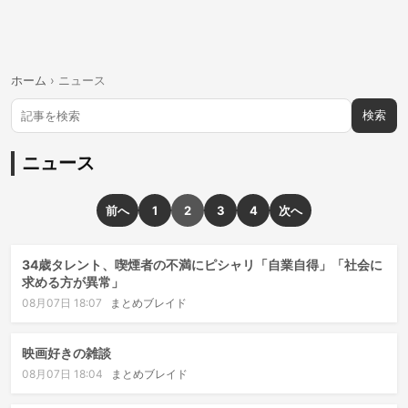
ホーム
›
ニュース
検索
ニュース
前へ
1
2
3
4
次へ
34歳タレント、喫煙者の不満にピシャリ「自業自得」「社会に
求める方が異常」
08月07日 18:07
まとめブレイド
映画好きの雑談
08月07日 18:04
まとめブレイド