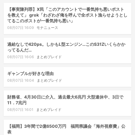
【事実陳列罪】X民「このアカウントで一番気持ち悪いポスト
を教えて」 grok「わざわざ俺を呼んで全ポスト漁らせようとし
てるこのポストが一番気持ち悪い」
08月07日 16:09
モナニュース
過給なしで420ps。しかもL型エンジン…このS31Zいくらかか
ってるんだ…
08月07日 16:06
まとめブレイド
ギャンブルが好きな理由
08月07日 16:04
まとめブレイド
財務省、4月30日に介入、過去最大6兆円 大型連休中、3日で
11．7兆円
08月07日 16:01
まとめブレイド
【福岡】3年間で2億6500万円 福岡県議会「海外視察費」公
表