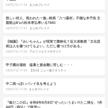
08月07日 17:34
まとめブレイド
怪しい村人、呪われた一族…映画「八つ墓村」不穏な本予告 主
題歌はB'zの松本孝弘率いるTMG
08月07日 17:33
まとめブレイド
【物議】『みいちゃん』が現実で蔑称化？近大准教授「文化芸
術は人を傷つけてもよい。ただし傷つけ方がある」
08月07日 17:30
アルファルファモザイク
甲子園出場校 猛暑と資金難に苦しむ・・・
08月07日 17:30
【2ch】ニュー速クオリティ
中二病っぽいバンド名を考えよう
08月07日 17:28
まとめブレイド
『銀だこの日』令和8年8月8日“ぜったいうまい!!たこ焼を、1舟
88円（税込）で販売へ