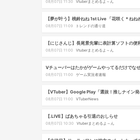
08月07日 11:30
Vtuberまとめるよ～ん
【夢が叶う】桃鈴ねね 1st Live 「花咲く
08月07日 11:09
トレンドの通り道
【にじさんじ】長尾景先輩に表計算ソフトの便利
08月07日 11:00
Vtuberまとめるよ～ん
Vチューバーはたかがゲームやってるだけでな
08月07日 11:00
ゲーム実況者速報
【VTuber】Google Play「選抜！推
08月07日 11:00
VTuberNews
【.LIVE】ばあちゃる引退のおしらせ
08月07日 10:30
Vtuberまとめるよ～ん