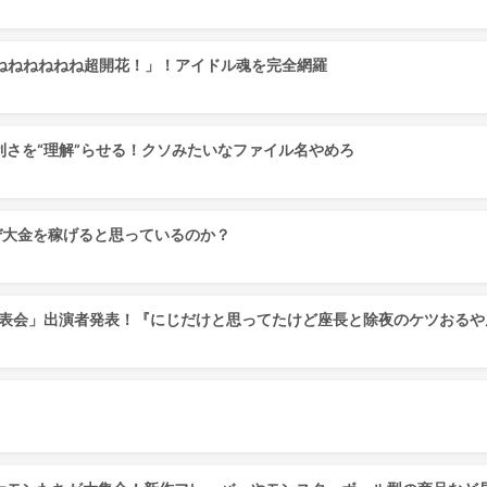
＊ねねねねねねねね超開花！」！アイドル魂を完全網羅
さを“理解”らせる！クソみたいなファイル名やめろ
ぜ大金を稼げると思っているのか？
しナイン発表会」出演者発表！『にじだけと思ってたけど座長と除夜のケツおる