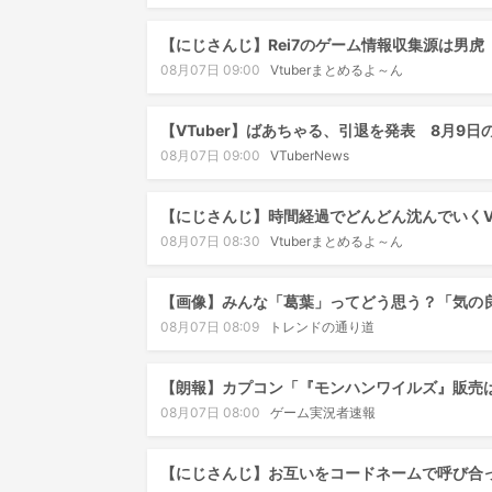
【にじさんじ】Rei7のゲーム情報収集源は男虎
08月07日 09:00
Vtuberまとめるよ～ん
【VTuber】ばあちゃる、引退を発表 8月9日
08月07日 09:00
VTuberNews
【にじさんじ】時間経過でどんどん沈んでいくVT
08月07日 08:30
Vtuberまとめるよ～ん
【画像】みんな「葛葉」ってどう思う？「気の
08月07日 08:09
トレンドの通り道
【朗報】カプコン「『モンハンワイルズ』販売は
08月07日 08:00
ゲーム実況者速報
【にじさんじ】お互いをコードネームで呼び合