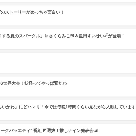
ゲのストーリーがめっちゃ面白い！
する夏のスパークル」✨ さくらみこ🌸＆星街すいせい☄が登場！
26世界大会！妖怪ってやっぱ変だわ
ちいかわ」にどハマり「今では毎晩1時間くらい見ながら入眠しています
トークバラエティ” 番組 ◤選抜！推しナイン発表会◢