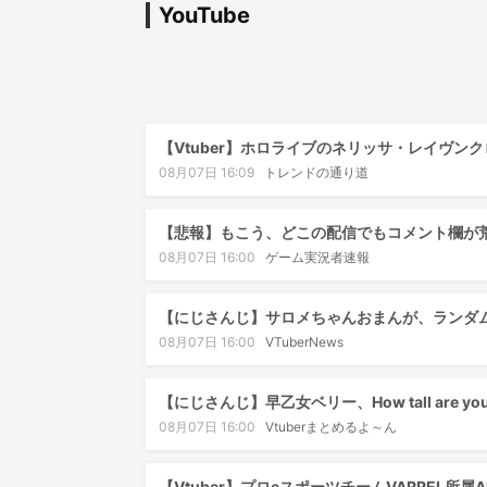
YouTube
【Vtuber】ホロライブのネリッサ・レイヴン
08月07日 16:09
トレンドの通り道
【悲報】もこう、どこの配信でもコメント欄が
08月07日 16:00
ゲーム実況者速報
【にじさんじ】サロメちゃんおまんが、ランダ
08月07日 16:00
VTuberNews
【にじさんじ】早乙女ベリー、How tall are you
08月07日 16:00
Vtuberまとめるよ～ん
【Vtuber】プロeスポーツチームVARREL所属A