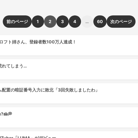
前のページ
1
2
3
4
…
60
次のページ
クロフト姉さん、登録者数100万人達成！
荒れてしまう…
ム配置の暗証番号入力に敗北「3回失敗しましたわ」
?🍰💭
ITuber「LUMA」がデビュー。