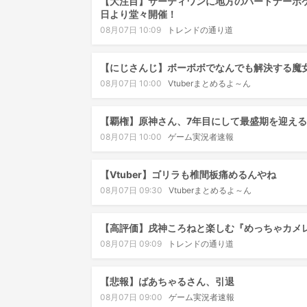
【大注目】サーティワンに地方のパートナーポケ
日より堂々開催！
08月07日 10:09
トレンドの通り道
【にじさんじ】ボーボボでなんでも解決する魔
08月07日 10:00
Vtuberまとめるよ～ん
【覇権】原神さん、7年目にして最盛期を迎え
08月07日 10:00
ゲーム実況者速報
【Vtuber】ゴリラも椎間板痛めるんやね
08月07日 09:30
Vtuberまとめるよ～ん
【高評価】戌神ころねと楽しむ『めっちゃカメ
08月07日 09:09
トレンドの通り道
【悲報】ばあちゃるさん、引退
08月07日 09:00
ゲーム実況者速報