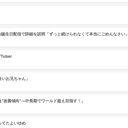
の誕生日配信で詳細を説明「ずっと続けられなくて本当にごめんなさい」【8/
uber
良いお兄ちゃん」
“改善傾向”―中長期でワールド超え目指す！」
ってたよいゆめ