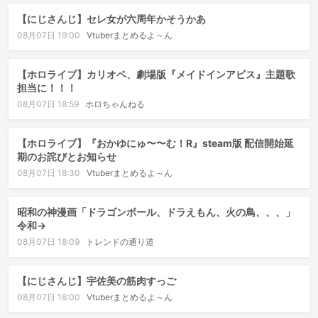
【にじさんじ】セレ女が六周年かそうかあ
08月07日 19:00
Vtuberまとめるよ～ん
【ホロライブ】カリオペ、劇場版『メイドインアビス』主題歌
担当に！！！
08月07日 18:59
ホロちゃんねる
【ホロライブ】『おかゆにゅ〜〜む！R』steam版 配信開始延
期のお詫びとお知らせ
08月07日 18:30
Vtuberまとめるよ～ん
昭和の神漫画「ドラゴンボール、ドラえもん、火の鳥、、、」
令和→
08月07日 18:09
トレンドの通り道
【にじさんじ】宇佐美の筋肉すっご
08月07日 18:00
Vtuberまとめるよ～ん