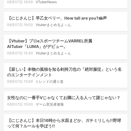
08月07日 16:00
VTuberNews
【にじさんじ】早乙女ベリー、How tall are you?🍰💭
08月07日 16:00
Vtuberまとめるよ～ん
【Vtuber】プロeスポーツチームVARREL所属
AITuber「LUMA」がデビュー。
08月07日 15:30
Vtuberまとめるよ～ん
【寂しい】本物の孤独を知る剣持刀也の「絶対服従」という名
のエンターテインメント
08月07日 15:09
トレンドの通り道
女性なのに一番手Vじゃなくてお隣に入る人って謎じゃない？
08月07日 15:00
ゲーム実況者速報
【にじさんじ】本日16時から水面まどか、ガチミリしら!!野球
って何？ルールを学ぼう!!