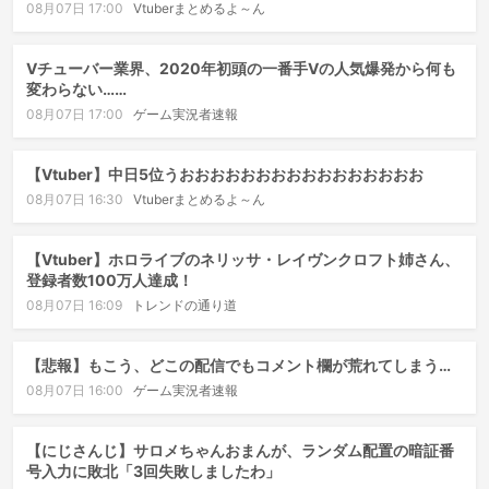
08月07日 17:00
Vtuberまとめるよ～ん
Vチューバー業界、2020年初頭の一番手Vの人気爆発から何も
変わらない……
08月07日 17:00
ゲーム実況者速報
【Vtuber】中日5位うおおおおおおおおおおおおおおおお
08月07日 16:30
Vtuberまとめるよ～ん
【Vtuber】ホロライブのネリッサ・レイヴンクロフト姉さん、
登録者数100万人達成！
08月07日 16:09
トレンドの通り道
【悲報】もこう、どこの配信でもコメント欄が荒れてしまう…
08月07日 16:00
ゲーム実況者速報
【にじさんじ】サロメちゃんおまんが、ランダム配置の暗証番
号入力に敗北「3回失敗しましたわ」