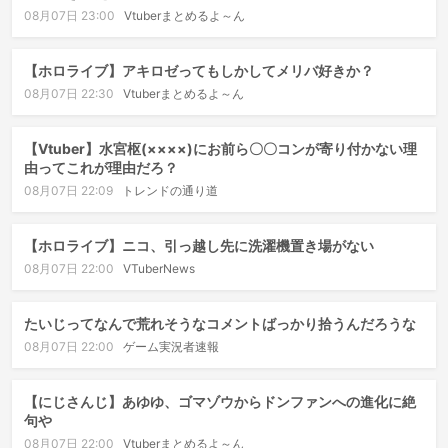
08月07日 23:00
Vtuberまとめるよ～ん
【ホロライブ】アキロゼってもしかしてメリバ好きか？
08月07日 22:30
Vtuberまとめるよ～ん
【Vtuber】水宮枢(××××)にお前ら〇〇コンが寄り付かない理
由ってこれが理由だろ？
08月07日 22:09
トレンドの通り道
【ホロライブ】ニコ、引っ越し先に洗濯機置き場がない
08月07日 22:00
VTuberNews
たいじってなんで荒れそうなコメントばっかり拾うんだろうな
08月07日 22:00
ゲーム実況者速報
【にじさんじ】あゆゆ、ゴマゾウからドンファンへの進化に絶
句や
08月07日 22:00
Vtuberまとめるよ～ん