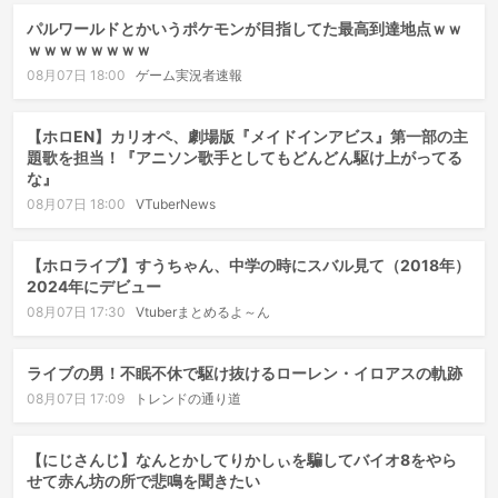
パルワールドとかいうポケモンが目指してた最高到達地点ｗｗ
ｗｗｗｗｗｗｗｗ
08月07日 18:00
ゲーム実況者速報
【ホロEN】カリオペ、劇場版『メイドインアビス』第一部の主
題歌を担当！『アニソン歌手としてもどんどん駆け上がってる
な』
08月07日 18:00
VTuberNews
【ホロライブ】すうちゃん、中学の時にスバル見て（2018年）
2024年にデビュー
08月07日 17:30
Vtuberまとめるよ～ん
ライブの男！不眠不休で駆け抜けるローレン・イロアスの軌跡
08月07日 17:09
トレンドの通り道
【にじさんじ】なんとかしてりかしぃを騙してバイオ8をやら
せて赤ん坊の所で悲鳴を聞きたい