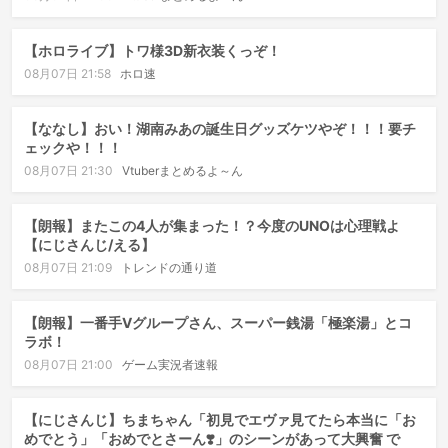
【ホロライブ】トワ様3D新衣装くっぞ！
08月07日 21:58
ホロ速
【ななし】おい！湖南みあの誕生日グッズケツやぞ！！！要チ
ェックや！！！
08月07日 21:30
Vtuberまとめるよ～ん
【朗報】またこの4人が集まった！？今度のUNOは心理戦よ
【にじさんじ/える】
08月07日 21:09
トレンドの通り道
【朗報】一番手Vグループさん、スーパー銭湯「極楽湯」とコ
ラボ！
08月07日 21:00
ゲーム実況者速報
【にじさんじ】ちまちゃん「初見でエヴァ見てたら本当に「お
めでとう」「おめでとさーん❣️」のシーンがあって大興奮 で