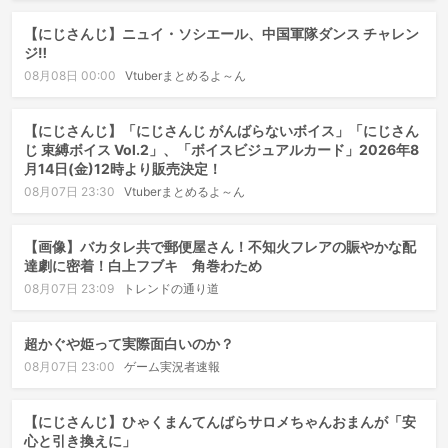
【にじさんじ】ニュイ・ソシエール、中国軍隊ダンス チャレン
ジ‼️
08月08日 00:00
Vtuberまとめるよ～ん
【にじさんじ】「にじさんじ がんばらないボイス」「にじさん
じ 束縛ボイス Vol.2」、「ボイスビジュアルカード」2026年8
月14日(金)12時より販売決定！
08月07日 23:30
Vtuberまとめるよ～ん
【画像】バカタレ共で郵便屋さん！不知火フレアの賑やかな配
達劇に密着！白上フブキ 角巻わため
08月07日 23:09
トレンドの通り道
超かぐや姫って実際面白いのか？
08月07日 23:00
ゲーム実況者速報
【にじさんじ】ひゃくまんてんばらサロメちゃんおまんが「安
心と引き換えに」