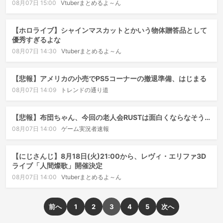
08月07日 15:00
Vtuberまとめるよ～ん
【ホロライブ】シャインマスカットとかいう物体贈答品として
優秀すぎるよな
08月07日 14:30
Vtuberまとめるよ～ん
【悲報】アメリカの小売でPS5コーナーの撤退準備、はじまる
08月07日 14:09
トレンドの通り道
【悲報】布団ちゃん、今回の老人会RUSTは面白くならなそう…
08月07日 14:00
ゲーム実況者速報
【にじさんじ】8月18日(火)21:00から、レヴィ・エリファ3D
ライブ「人間燦歌」開催決定
08月07日 14:00
Vtuberまとめるよ～ん
前へ
1
2
3
4
5
次へ