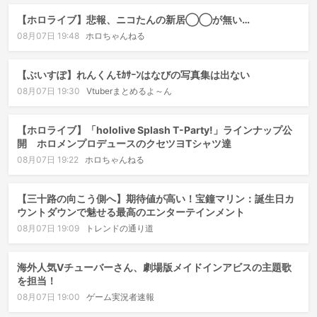
【ホロライブ】悲報、ニコたんの新居◯◯が無い…
08月07日 19:48
ホロちゃんねる
【ぶいすぽ】れんくんﾓｶｻｰﾝはなびの写真集は出ない
08月07日 19:30
Vtuberまとめるよ～ん
【ホロライブ】「hololive Splash T-Party!」ラインナップ公
開 ホロメンプロデュースのクセツヨTシャツ達
08月07日 19:22
ホロちゃんねる
【三十路の向こう側へ】期待値が高い！宝鐘マリン：誕生日カ
ウントダウンで魅せる最高のエンターテインメント
08月07日 19:09
トレンドの通り道
海外人気Vチューバーさん、劇場版メイドインアビスの主題歌
を担当！
08月07日 19:00
ゲーム実況者速報